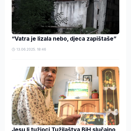
“Vatra je lizala nebo, djeca zapištaše”
13.06.2025. 18:46
Jesu li tužioci Tužilaštva BiH slučajno