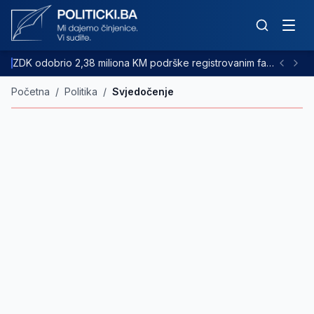
ZDK odobrio 2,38 miliona KM podrške registrovanim farmama goveda
Početna
/
Politika
/
Svjedočenje