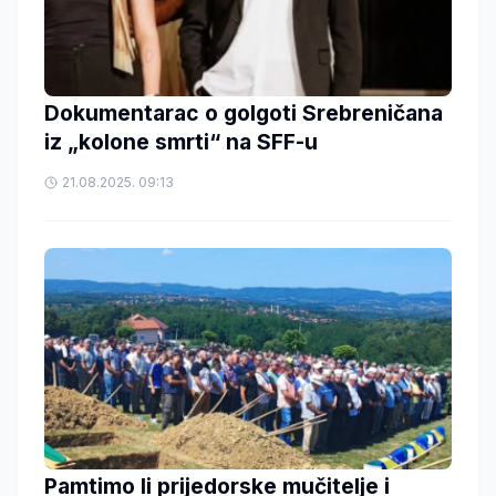
Dokumentarac o golgoti Srebreničana
iz „kolone smrti“ na SFF-u
21.08.2025. 09:13
Pamtimo li prijedorske mučitelje i