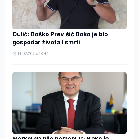
Đulić: Boško Previšić Boko je bio
gospodar života i smrti
14.02.2025. 18:44
Merkel ga nije pomenula: Kako je