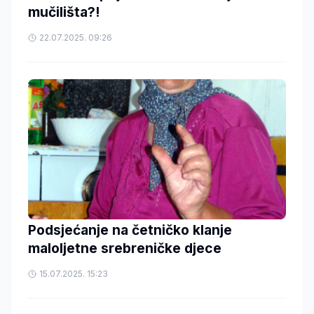
mučilišta?!
22.07.2025. 09:26
Podsjećanje na četničko klanje
maloljetne srebreničke djece
15.07.2025. 15:23