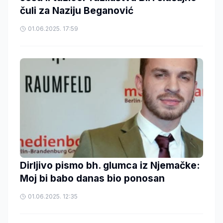
čuli za Naziju Beganović
01.06.2025. 17:59
Dirljivo pismo bh. glumca iz Njemačke:
Moj bi babo danas bio ponosan
01.06.2025. 12:35