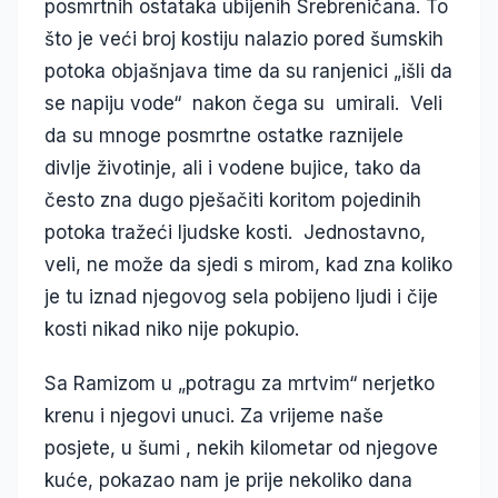
posmrtnih ostataka ubijenih Srebreničana. To
što je veći broj kostiju nalazio pored šumskih
potoka objašnjava time da su ranjenici „išli da
se napiju vode“ nakon čega su umirali. Veli
da su mnoge posmrtne ostatke raznijele
divlje životinje, ali i vodene bujice, tako da
često zna dugo pješačiti koritom pojedinih
potoka tražeći ljudske kosti. Jednostavno,
veli, ne može da sjedi s mirom, kad zna koliko
je tu iznad njegovog sela pobijeno ljudi i čije
kosti nikad niko nije pokupio.
Sa Ramizom u „potragu za mrtvim“ nerjetko
krenu i njegovi unuci. Za vrijeme naše
posjete, u šumi , nekih kilometar od njegove
kuće, pokazao nam je prije nekoliko dana