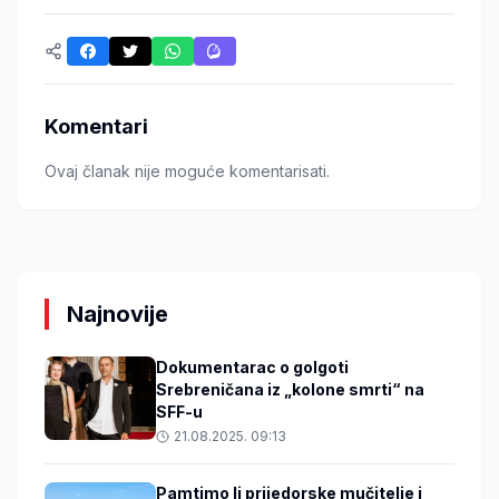
Komentari
Ovaj članak nije moguće komentarisati.
Najnovije
Dokumentarac o golgoti
Srebreničana iz „kolone smrti“ na
SFF-u
21.08.2025. 09:13
Pamtimo li prijedorske mučitelje i