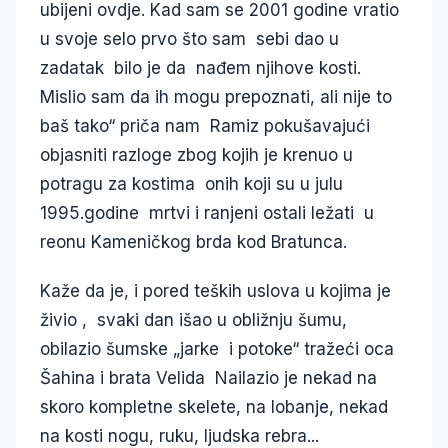
ubijeni ovdje. Kad sam se 2001 godine vratio
u svoje selo prvo što sam sebi dao u
zadatak bilo je da nađem njihove kosti.
Mislio sam da ih mogu prepoznati, ali nije to
baš tako“ priča nam Ramiz pokušavajući
objasniti razloge zbog kojih je krenuo u
potragu za kostima onih koji su u julu
1995.godine mrtvi i ranjeni ostali ležati u
reonu Kameničkog brda kod Bratunca.
Kaže da je, i pored teških uslova u kojima je
živio , svaki dan išao u obližnju šumu,
obilazio šumske „jarke i potoke“ tražeći oca
Šahina i brata Velida Nailazio je nekad na
skoro kompletne skelete, na lobanje, nekad
na kosti nogu, ruku, ljudska rebra...