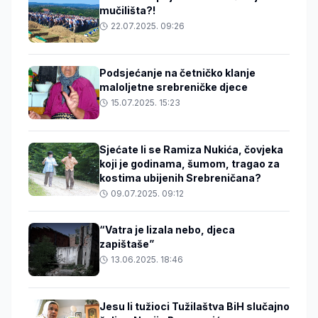
mučilišta?!
22.07.2025. 09:26
Podsjećanje na četničko klanje
maloljetne srebreničke djece
15.07.2025. 15:23
Sjećate li se Ramiza Nukića, čovjeka
koji je godinama, šumom, tragao za
kostima ubijenih Srebreničana?
09.07.2025. 09:12
“Vatra je lizala nebo, djeca
zapištaše”
13.06.2025. 18:46
Jesu li tužioci Tužilaštva BiH slučajno