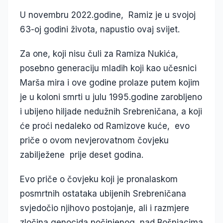
U novembru 2022.godine, Ramiz je u svojoj
63-oj godini života, napustio ovaj svijet.
Za one, koji nisu čuli za Ramiza Nukića,
posebno generaciju mladih koji kao učesnici
Marša mira i ove godine prolaze putem kojim
je u koloni smrti u julu 1995.godine zarobljeno
i ubijeno hiljade nedužnih Srebreničana, a koji
će proći nedaleko od Ramizove kuće, evo
priče o ovom nevjerovatnom čovjeku
zabilježene prije deset godina.
Evo priče o čovjeku koji je pronalaskom
posmrtnih ostataka ubijenih Srebreničana
svjedočio njihovo postojanje, ali i razmjere
zločina genocida počinjenog nad Bošnjacima