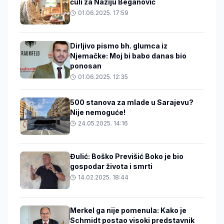
čuli za Naziju Beganović
01.06.2025. 17:59
Dirljivo pismo bh. glumca iz
Njemačke: Moj bi babo danas bio
ponosan
01.06.2025. 12:35
500 stanova za mlade u Sarajevu?
Nije nemoguće!
24.05.2025. 14:16
Đulić: Boško Previšić Boko je bio
gospodar života i smrti
14.02.2025. 18:44
Merkel ga nije pomenula: Kako je
Schmidt postao visoki predstavnik