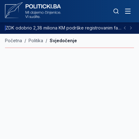
ZDK odobrio 2,38 miliona KM podrške registrovanim farmama goveda
Početna
/
Politika
/
Svjedočenje