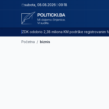
subota
,
08.08.2026
09:18
ZDK odobrio 2,38 miliona KM podrške registrovanim
Početna
/
biznis