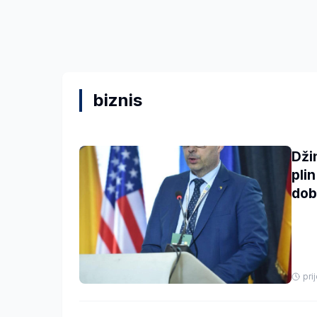
biznis
Dži
pli
dob
pri