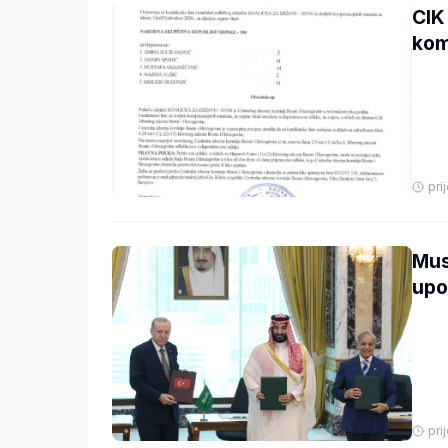
CIK
kom
pri
Mus
upo
pri