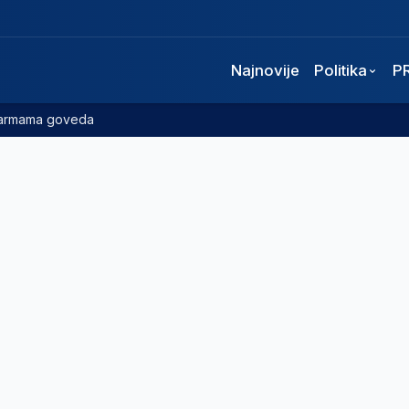
Najnovije
Politika
P
 farmama goveda