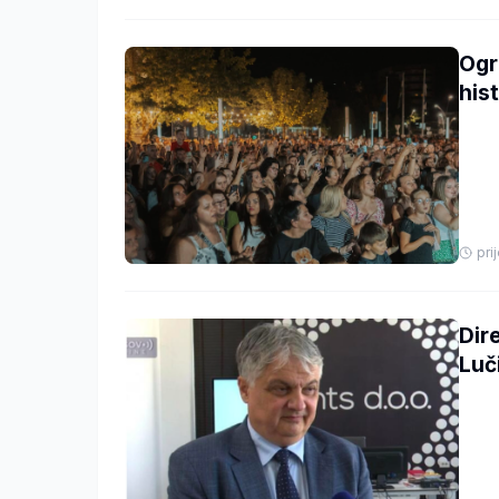
Ogr
hist
pri
Dir
Luč