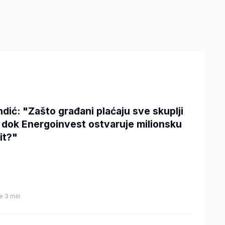
ndić: "Zašto građani plaćaju sve skuplji
n dok Energoinvest ostvaruje milionsku
it?"
je 3 min