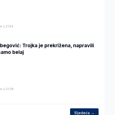
er u 21:54
tbegović: Trojka je prekrižena, napravili
samo belaj
er u 21:38
Sljedeća →