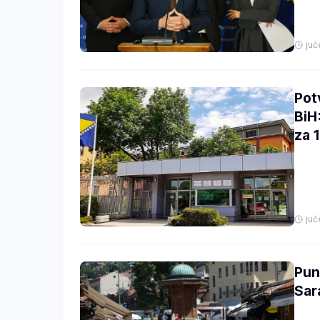
juč
Pot
BiH:
za 
juč
Pun
Sar