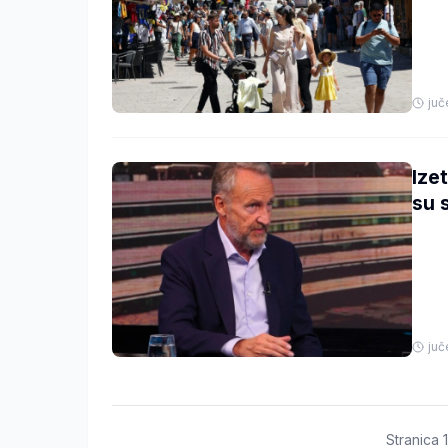
juč
Ize
su 
juč
Stranica
1