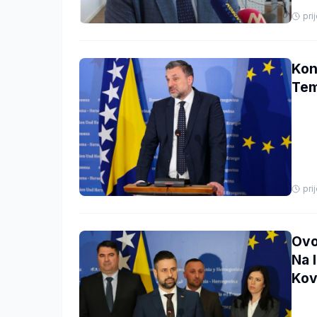
pri
Kon
Tem
pri
Ovo
Na 
Kov