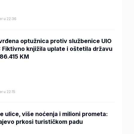
er u 22:36
vrđena optužnica protiv službenice UIO
 Fiktivno knjižila uplate i oštetila državu
186.415 KM
er u 22:15
e ulice, više noćenja i milioni prometa:
ajevo prkosi turističkom padu