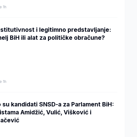
je 1h
stitutivnost i legitimno predstavljanje:
elj BiH ili alat za političke obračune?
je 1h
 su kandidati SNSD-a za Parlament BiH:
listama Amidžić, Vulić, Višković i
ačević