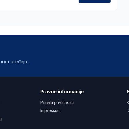
lnom uređaju.
a
Pravne informacije
S
u
Pravila privatnosti
K
Impressum
D
g