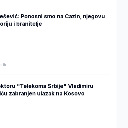
ešević: Ponosni smo na Cazin, njegovu
oriju i branitelje
je 1h
ektoru "Telekoma Srbije" Vladimiru
iću zabranjen ulazak na Kosovo