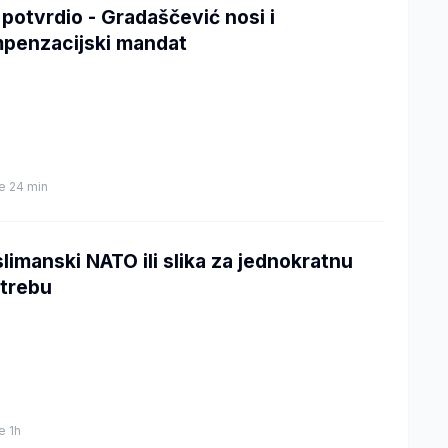
 potvrdio - Gradaščević nosi i
penzacijski mandat
je 24 min
limanski NATO ili slika za jednokratnu
trebu
je 1h