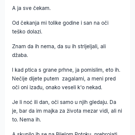
A ja sve čekam.
Od čekanja mi tolike godine i san na oči
teško dolazi.
Znam da ih nema, da su ih strijeljali, ali
džaba.
I kad ptica s grane prhne, ja pomislim, eto ih.
Nečije dijete putem zagalami, a meni pred
oči oni izađu, onako veseli k'o nekad.
Je li noć ili dan, oči samo u njih gledaju. Da
je, bar da im majka za života mezar vidi, ali ni
to. Nema ih.
A skupilo ih se na Bijelom Potoku, prebrojati