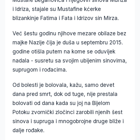
Mustafe Beganovića i njegovih sinova Muriza
i Idriza, stajale su Mustafine kćerke
blizankinje Fatima i Fata i Idrizov sin Mirza.
Već šestu godinu njihove mezare obilaze bez
majke Nazije čija je duša u septembru 2015.
godine otišla putem na kome se oduvijek
nadala - susretu sa svojim ubijenim sinovima,
suprugom i rođacima.
Od bolesti je bolovala, kažu, samo devet
dana pred smrt, dok od tuge, nije prestala
bolovati od dana kada su joj na Bijelom
Potoku zvornički zločinci zarobili njenih šest
sinova i supruga i mnogobrojne druge bliže i
dalje rođake.