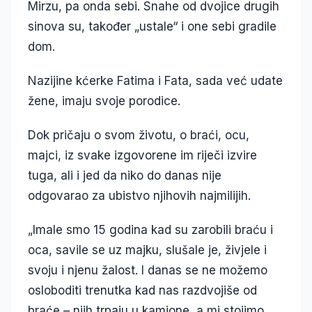
Mirzu, pa onda sebi. Snahe od dvojice drugih
sinova su, također „ustale“ i one sebi gradile
dom.
Nazijine kćerke Fatima i Fata, sada već udate
žene, imaju svoje porodice.
Dok pričaju o svom životu, o braći, ocu,
majci, iz svake izgovorene im riječi izvire
tuga, ali i jed da niko do danas nije
odgovarao za ubistvo njihovih najmilijih.
„Imale smo 15 godina kad su zarobili braću i
oca, savile se uz majku, slušale je, živjele i
svoju i njenu žalost. I danas se ne možemo
osloboditi trenutka kad nas razdvojiše od
braće – njih trpaju u kamione, a mi stojimo