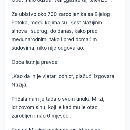
Opet malo odšuti, veli „gasite taj televizor“.
Za ubistvo oko 700 zarobljenika sa Bijelog
Potoka, među kojima su i šest Nazijinih
sinova i suprug, do danas, kako pred
međunarodnim, tako i pred domaćim
sudovima, niko nije odgovarao.
Opća šutnja pravde.
„Kao da ih je vjetar odnio“, plačući izgovara
Nazija.
Pričala nam je tada o svom unuku Mirzi,
Idrizovom sinu, koji je kad mu je otac
zarobljen imao 6 mjeseci.