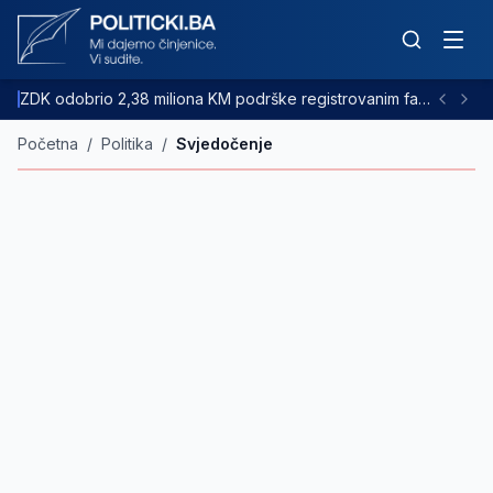
ZDK odobrio 2,38 miliona KM podrške registrovanim farmama goveda
Početna
/
Politika
/
Svjedočenje