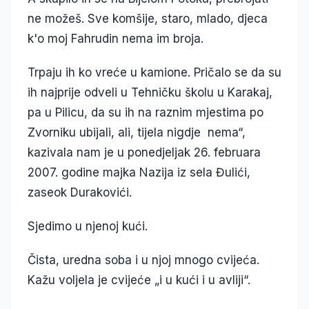
ne možeš. Sve komšije, staro, mlado, djeca
k'o moj Fahrudin nema im broja.
Trpaju ih ko vreće u kamione. Pričalo se da su
ih najprije odveli u Tehničku školu u Karakaj,
pa u Pilicu, da su ih na raznim mjestima po
Zvorniku ubijali, ali, tijela nigdje nema“,
kazivala nam je u ponedjeljak 26. februara
2007. godine majka Nazija iz sela Đulići,
zaseok Durakovići.
Sjedimo u njenoj kući.
Čista, uredna soba i u njoj mnogo cvijeća.
Kažu voljela je cvijeće „i u kući i u avliji“.