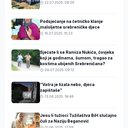
22.07.2025. 09:26
Podsjećanje na četničko klanje
maloljetne srebreničke djece
15.07.2025. 15:23
Sjećate li se Ramiza Nukića, čovjeka
koji je godinama, šumom, tragao za
kostima ubijenih Srebreničana?
09.07.2025. 09:12
“Vatra je lizala nebo, djeca
zapištaše”
13.06.2025. 18:46
Jesu li tužioci Tužilaštva BiH slučajno
čuli za Naziju Beganović
01.06.2025. 17:59