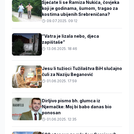
Sjećate li se Ramiza Nukića, čovjeka
koji je godinama, šumom, tragao za
kostima ubijenih Srebreničana?
09.07.2025. 09:12
“Vatra je lizala nebo, djeca
zapištaše”
13.06.2025. 18:46
Jesu li tužioci Tužilaštva BiH slučajno
čuli za Naziju Beganović
01.06.2025. 17:59
Dirljivo pismo bh. glumca iz
Njemačke: Moj bi babo danas bio
ponosan
01.06.2025. 12:35