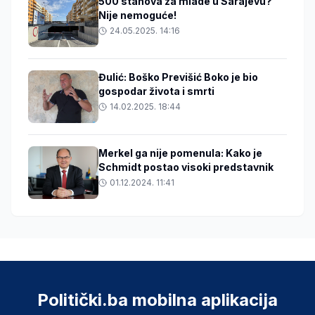
500 stanova za mlade u Sarajevu?
Nije nemoguće!
24.05.2025. 14:16
Đulić: Boško Previšić Boko je bio
gospodar života i smrti
14.02.2025. 18:44
Merkel ga nije pomenula: Kako je
Schmidt postao visoki predstavnik
01.12.2024. 11:41
Politički.ba mobilna aplikacija