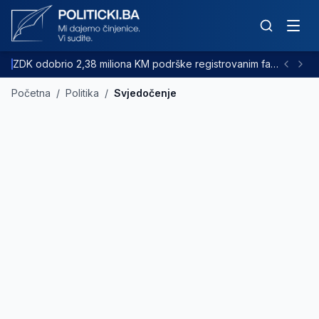
ZDK odobrio 2,38 miliona KM podrške registrovanim farmama goveda
Početna
/
Politika
/
Svjedočenje