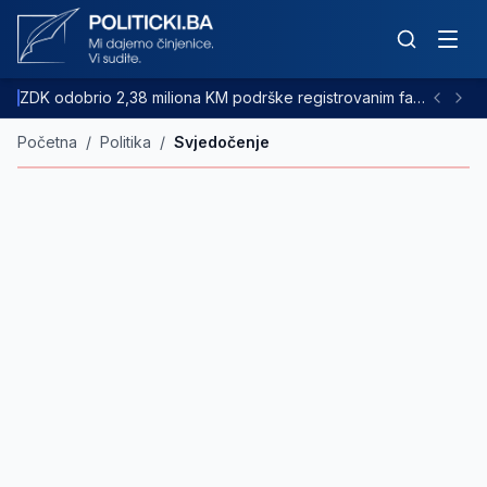
ZDK odobrio 2,38 miliona KM podrške registrovanim farmama goveda
Početna
/
Politika
/
Svjedočenje