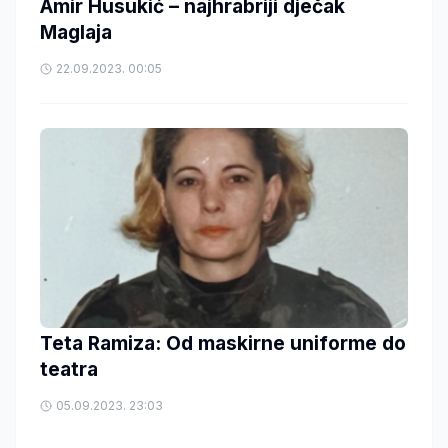
Amir Husukić – najhrabriji dječak
Maglaja
22.09.2023. 00:05
Teta Ramiza: Od maskirne uniforme do
teatra
05.09.2023. 23:03