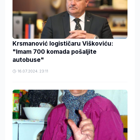
Krsmanović logističaru Viškoviću:
"Imam 700 komada pošaljite
autobuse"
16.07.2024. 23:11