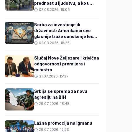
prednost u ljudstvu, a ko u
tehnologiji?
02.08.2026. 19:06
Borba za investicije ili
državnost: Amerikanci sve
glasnije traže donošenje lex
specialisa o državnoj imovini
02.08.2026. 18:22
Slučaj Nove Željezare i krivična
odgovornost premijera i
ministra
31.07.2026. 15:37
Srbija se sprema za novu
agresiju na BiH
29.07.2026. 18:48
Lažna promocija na Igmanu
29.07.2026. 12:53