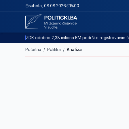
subota
,
08.08.2026
15:00
ZDK odobrio 2,38 miliona KM podrške registrovanim
Početna
/
Politika
/
Analiza