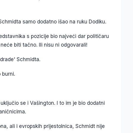
ak Schmidta samo dodatno išao na ruku Dodiku.
stavnika s pozicije bio najveći dar političaru
eće biti tačno. Ili nisu ni odgovarali!
odrade' Schmidta.
o burni.
ključio se i Vašington. I to im je bio dodatni
aničnicima.
a, ali i evropskih prijestolnica, Schmidt nije