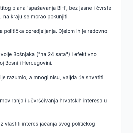
itog plana 'spašavanja BiH', bez jasne i čvrste
 na kraju se morao pokunjiti.
ja politička opredjeljenja. Djelom ih je redovno
volje Bošnjaka ("na 24 sata") i efektivno
oj Bosni i Hercegovini.
ije razumio, a mnogi nisu, valjda će shvatiti
viranja i učvršćivanja hrvatskih interesa u
uz vlastiti interes jačanja svog političkog