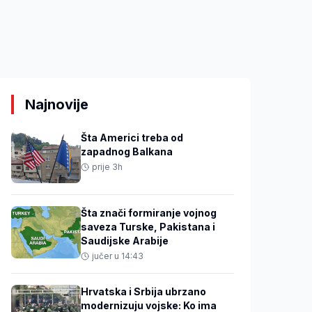
Najnovije
Šta Americi treba od
zapadnog Balkana
prije 3h
Šta znači formiranje vojnog
saveza Turske, Pakistana i
Saudijske Arabije
jučer u 14:43
Hrvatska i Srbija ubrzano
modernizuju vojske: Ko ima