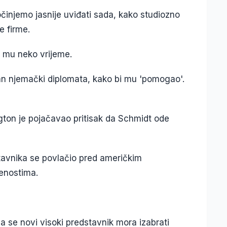
počinjemo jasnije uviđati sada, kako studiozno
e firme.
su mu neko vrijeme.
ban njemački diplomata, kako bi mu 'pomogao'.
ngton je pojačavao pritisak da Schmidt ode
tavnika se povlačio pred američkim
renostima.
a se novi visoki predstavnik mora izabrati