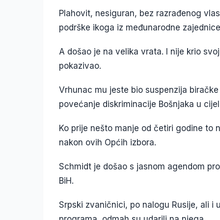
Plahovit, nesiguran, bez razrađenog vlast
podrške ikoga iz međunarodne zajednice,
A došao je na velika vrata. I nije krio svo
pokazivao.
Vrhunac mu jeste bio suspenzija biračke 
povećanje diskriminacije Bošnjaka u cijel
Ko prije nešto manje od četiri godine to n
nakon ovih Općih izbora.
Schmidt je došao s jasnom agendom promo
BiH.
Srpski zvaničnici, po nalogu Rusije, ali i 
programa, odmah su udarili na njega.