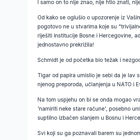
I samo on to nije znao, nije htio znati, nij
Od kako se oglušio o upozorenje iz Vaš
pogotovo ne u stvarima koje su "trivijalne
riješiti institucije Bosne i Hercegovine,
jednostavno prekrižila!
Schmidt je od početka bio težak i nezgo
Tigar od papira umislio je sebi da je la
njenog preporoda, učlanjenja u NATO i E
Na tom uspjehu on bi se onda mogao vrati
'namiriti neke stare račune', posebno uni
suptilno izbačen slanjem u Bosnu i Herc
Svi koji su ga poznavali barem su jednom 