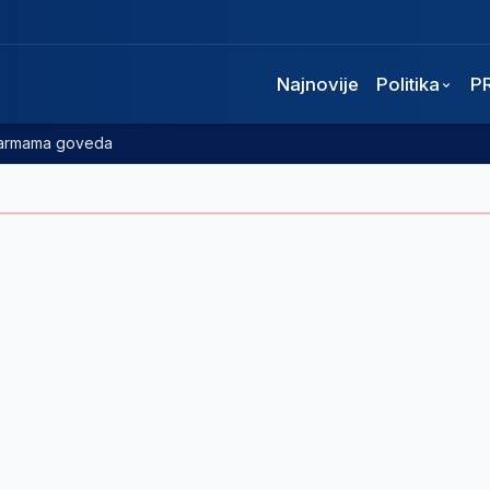
Najnovije
Politika
P
 farmama goveda