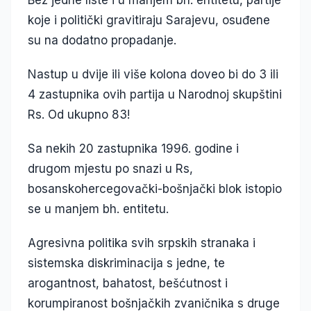
Bez jedne liste i u manjem bh. entitetu, partije
koje i politički gravitiraju Sarajevu, osuđene
su na dodatno propadanje.
Nastup u dvije ili više kolona doveo bi do 3 ili
4 zastupnika ovih partija u Narodnoj skupštini
Rs. Od ukupno 83!
Sa nekih 20 zastupnika 1996. godine i
drugom mjestu po snazi u Rs,
bosanskohercegovački-bošnjački blok istopio
se u manjem bh. entitetu.
Agresivna politika svih srpskih stranaka i
sistemska diskriminacija s jedne, te
arogantnost, bahatost, bešćutnost i
korumpiranost bošnjačkih zvaničnika s druge