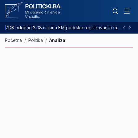
ZDK odobrio 2,38 miliona KM podrške registrovanim farmama goveda
Početna
/
Politika
/
Analiza