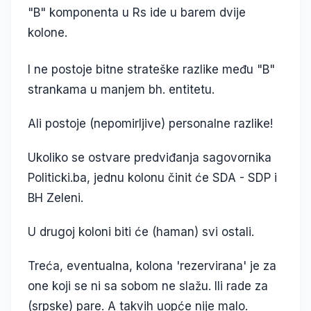
"B" komponenta u Rs ide u barem dvije
kolone.
I ne postoje bitne strateške razlike među "B"
strankama u manjem bh. entitetu.
Ali postoje (nepomirljive) personalne razlike!
Ukoliko se ostvare predviđanja sagovornika
Politicki.ba, jednu kolonu činit će SDA - SDP i
BH Zeleni.
U drugoj koloni biti će (haman) svi ostali.
Treća, eventualna, kolona 'rezervirana' je za
one koji se ni sa sobom ne slažu. Ili rade za
(srpske) pare. A takvih uopće nije malo.