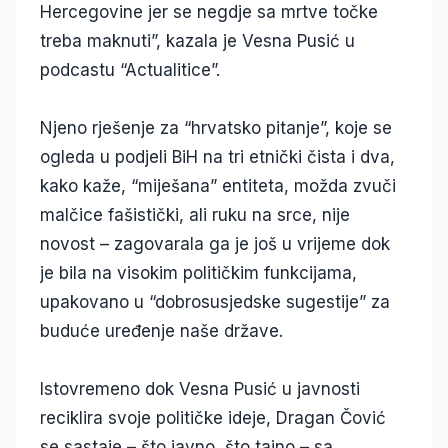
Hercegovine jer se negdje sa mrtve točke
treba maknuti”, kazala je Vesna Pusić u
podcastu “Actualitice”.
Njeno rješenje za “hrvatsko pitanje”, koje se
ogleda u podjeli BiH na tri etnički čista i dva,
kako kaže, “miješana” entiteta, možda zvuči
malčice fašistički, ali ruku na srce, nije
novost – zagovarala ga je još u vrijeme dok
je bila na visokim političkim funkcijama,
upakovano u “dobrosusjedske sugestije” za
buduće uređenje naše države.
Istovremeno dok Vesna Pusić u javnosti
reciklira svoje političke ideje, Dragan Čović
se sastaje – što javno, što tajno – sa