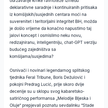
održavanje krhke ravnoteže između
deklarativne saradnje i kontinuiranih pritisaka
iz komšijskih/susjednih centara moći na
suverenitet i teritorijalni integritet BiH, možda
je došlo vrijeme da konačno napustimo taj
jalovi koncept i osmislimo neku novu,
redizajniranu, inteligentniju, chat-GPT verziju
budućeg zajedništva sa
komšijama/susjedima?
Osnivači i novinari legendarnog splitskog
tjednika Feral Tribune, Boris Dežulović i
pokojni Predrag Lucić, prije skoro dvije
decenije su u sklopu svog kabaretsko-
satiričnog performansa „Melodije Bljeska i
Oluje“ prepjevali poznatu sevdalinku “Stade