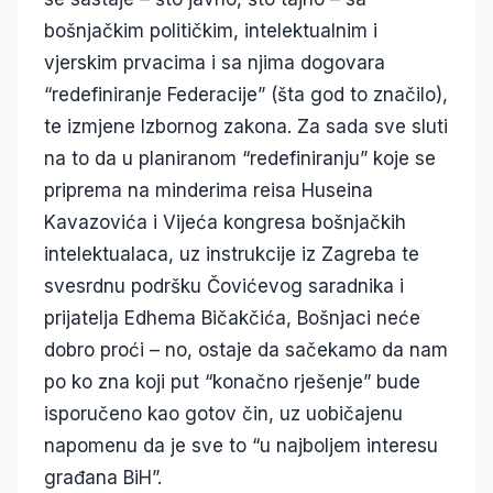
bošnjačkim političkim, intelektualnim i
vjerskim prvacima i sa njima dogovara
“redefiniranje Federacije” (šta god to značilo),
te izmjene Izbornog zakona. Za sada sve sluti
na to da u planiranom “redefiniranju” koje se
priprema na minderima reisa Huseina
Kavazovića i Vijeća kongresa bošnjačkih
intelektualaca, uz instrukcije iz Zagreba te
svesrdnu podršku Čovićevog saradnika i
prijatelja Edhema Bičakčića, Bošnjaci neće
dobro proći – no, ostaje da sačekamo da nam
po ko zna koji put “konačno rješenje” bude
isporučeno kao gotov čin, uz uobičajenu
napomenu da je sve to “u najboljem interesu
građana BiH”.