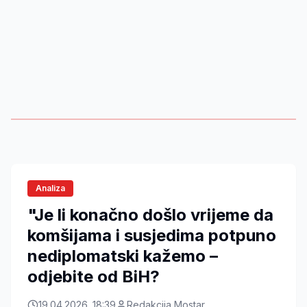
Analiza
"Je li konačno došlo vrijeme da
komšijama i susjedima potpuno
nediplomatski kažemo –
odjebite od BiH?
19.04.2026. 18:39
Redakcija Mostar