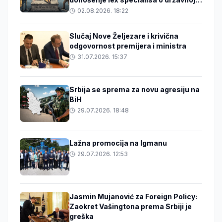
imovini
02.08.2026. 18:22
Slučaj Nove Željezare i krivična
odgovornost premijera i ministra
31.07.2026. 15:37
Srbija se sprema za novu agresiju na
BiH
29.07.2026. 18:48
Lažna promocija na Igmanu
29.07.2026. 12:53
Jasmin Mujanović za Foreign Policy:
Zaokret Vašingtona prema Srbiji je
greška