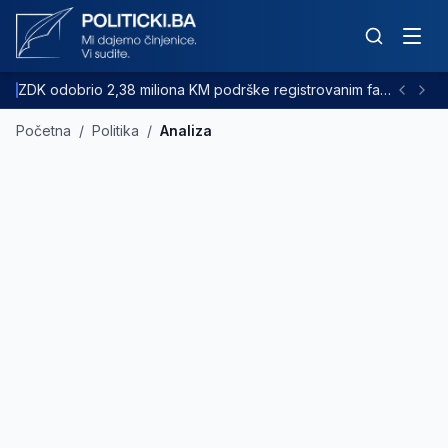
ZDK odobrio 2,38 miliona KM podrške registrovanim farmama goveda
Početna
/
Politika
/
Analiza