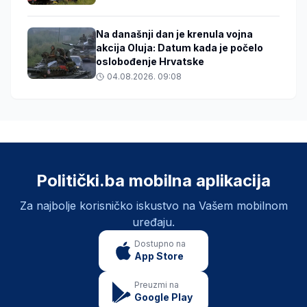
Na današnji dan je krenula vojna
akcija Oluja: Datum kada je počelo
oslobođenje Hrvatske
04.08.2026. 09:08
Politički.ba mobilna aplikacija
Za najbolje korisničko iskustvo na Vašem mobilnom
uređaju.
Dostupno na
App Store
Preuzmi na
Google Play