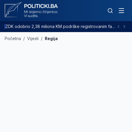
ZDK odobrio 2,38 miliona KM podrške registrovanim farmama goveda
Početna
/
Vijesti
/
Regija