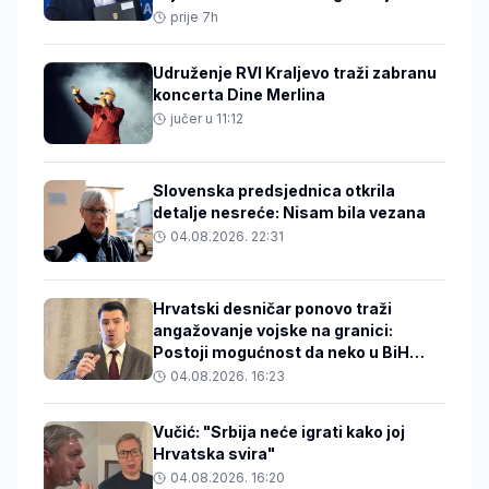
beba
prije 7h
Udruženje RVI Kraljevo traži zabranu
koncerta Dine Merlina
jučer u 11:12
Slovenska predsjednica otkrila
detalje nesreće: Nisam bila vezana
04.08.2026. 22:31
Hrvatski desničar ponovo traži
angažovanje vojske na granici:
Postoji mogućnost da neko u BiH
zakuha stvari
04.08.2026. 16:23
Vučić: "Srbija neće igrati kako joj
Hrvatska svira"
04.08.2026. 16:20