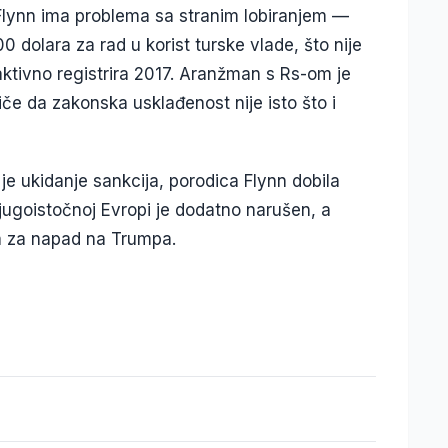
 Flynn ima problema sa stranim lobiranjem —
0 dolara za rad u korist turske vlade, što nije
oaktivno registrira 2017. Aranžman s Rs-om je
tiče da zakonska usklađenost nije isto što i
 je ukidanje sankcija, porodica Flynn dobila
u jugoistočnoj Evropi je dodatno narušen, a
la za napad na Trumpa.