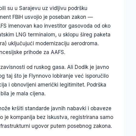
ili su u Sarajevu uz vidljivu podršku
ment FBiH usvojio je poseban zakon —
AFS imenovan kao investitor gasovoda od oko
vatskim LNG terminalom, u sklopu šireg paketa
olara) uključujući modernizaciju aerodroma.
cesijske prihode za AAFS.
visnosti od ruskog gasa. Ali Dodik je javno
g taj što je Flynnovo lobiranje već isporučilo
ija i obnovljeni američki legitimitet. Podrška
ila je mala cijena.
ože kršiti standarde javnih nabavki i obaveze
ko je kompanija bez iskustva, registrirana samo
infrastrukturni ugovor putem posebnog zakona.