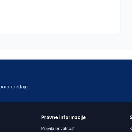
lnom uređaju.
a
Pravne informacije
S
u
Pravila privatnosti
K