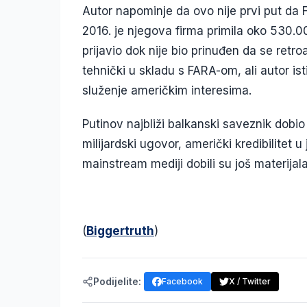
Autor napominje da ovo nije prvi put da
2016. je njegova firma primila oko 530.00
prijavio dok nije bio prinuđen da se retr
tehnički u skladu s FARA-om, ali autor is
služenje američkim interesima.
Putinov najbliži balkanski saveznik dobio
milijardski ugovor, američki kredibilitet 
mainstream mediji dobili su još materija
(
Biggertruth
)
Podijelite:
Facebook
X / Twitter