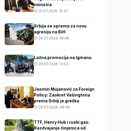
ministra
31.07.2026. 15:37
Srbija se sprema za novu
agresiju na BiH
29.07.2026. 18:48
Lažna promocija na Igmanu
29.07.2026. 12:53
Jasmin Mujanović za Foreign
Policy: Zaokret Vašingtona
prema Srbiji je greška
29.07.2026. 08:49
TTF, Henry Hub i ruski gas:
Razdvajanje činjenica od