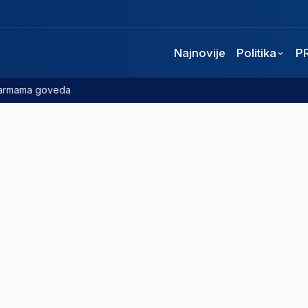
Najnovije
Politika
P
 farmama goveda