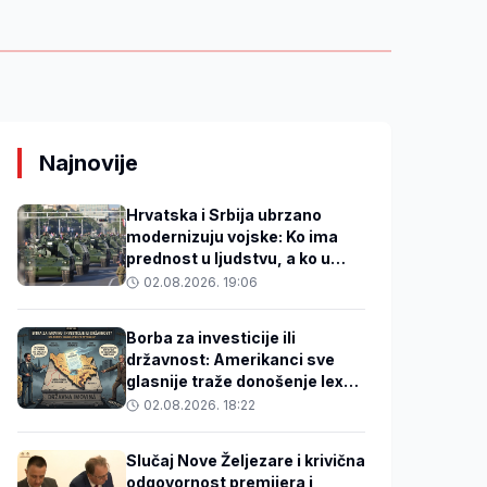
Najnovije
Hrvatska i Srbija ubrzano
modernizuju vojske: Ko ima
prednost u ljudstvu, a ko u
tehnologiji?
02.08.2026. 19:06
Borba za investicije ili
državnost: Amerikanci sve
glasnije traže donošenje lex
specialisa o državnoj imovini
02.08.2026. 18:22
Slučaj Nove Željezare i krivična
odgovornost premijera i