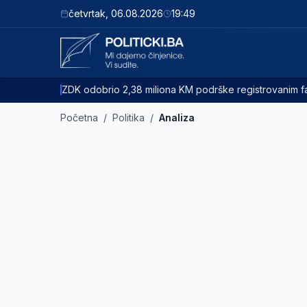
četvrtak
,
06.08.2026
19:49
ZDK odobrio 2,38 miliona KM podrške registrovanim
Početna
/
Politika
/
Analiza