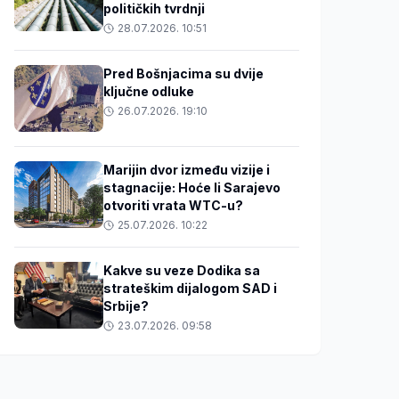
političkih tvrdnji
28.07.2026. 10:51
Pred Bošnjacima su dvije
ključne odluke
26.07.2026. 19:10
Marijin dvor između vizije i
stagnacije: Hoće li Sarajevo
otvoriti vrata WTC-u?
25.07.2026. 10:22
Kakve su veze Dodika sa
strateškim dijalogom SAD i
Srbije?
23.07.2026. 09:58