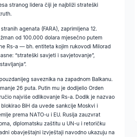
a stranog lidera čiji je najbliži strateški
ruth.
 stranih agenata (FARA), zaprimljena 12.
ranžman od 100.000 dolara mjesečno putem
me Rs-a — bh. entiteta kojim rukovodi Milorad
ne: “strateški savjeti i savjetovanje”,
stavljanja”.
jpouzdanijeg saveznika na zapadnom Balkanu.
manje 26 puta. Putin mu je dodijelio Orden
učio najviše odlikovanje Rs-a. Dodik je nazvao
 blokirao BiH da uvede sankcije Moskvi i
zemlje prema NATO-u i EU. Rusija zauzvrat
ma, diplomatsku zaštitu u UN-u i retoričku
adni obavještajni izvještaji navodno ukazuju na