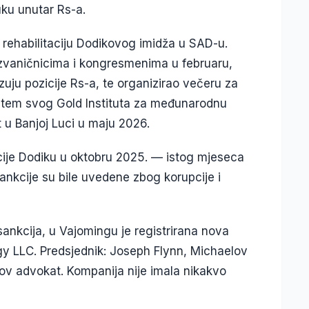
uku unutar Rs-a.
 rehabilitaciju Dodikovog imidža u SAD-u.
 zvaničnicima i kongresmenima u februaru,
zuju pozicije Rs-a, te organizirao večeru za
utem svog Gold Instituta za međunarodnu
t u Banjoj Luci u maju 2026.
cije Dodiku u oktobru 2025. — istog mjeseca
ankcije su bile uvedene zbog korupcije i
ankcija, u Vajomingu je registrirana nova
y LLC. Predsjednik: Joseph Flynn, Michaelov
nov advokat. Kompanija nije imala nikakvo