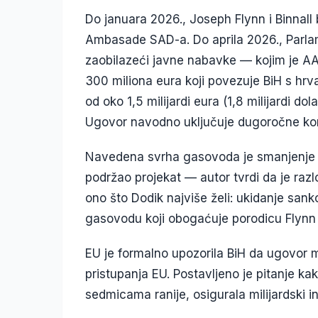
Do januara 2026., Joseph Flynn i Binnall b
Ambasade SAD-a. Do aprila 2026., Parla
zaobilazeći javne nabavke — kojim je A
300 miliona eura koji povezuje BiH s hr
od oko 1,5 milijardi eura (1,8 milijardi d
Ugovor navodno uključuje dugoročne kon
Navedena svrha gasovoda je smanjenje za
podržao projekat — autor tvrdi da je razlo
ono što Dodik najviše želi: ukidanje sankc
gasovodu koji obogaćuje porodicu Flynn b
EU je formalno upozorila BiH da ugovor m
pristupanja EU. Postavljeno je pitanje ka
sedmicama ranije, osigurala milijardski 