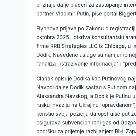
priznaje da je plaćen za zastupanje interes
partner Vladimir Putin, piše portal Biggert
Flynnova prijava po Zakonu o registraciji
oktobra 2025., otkriva konsultantski a
firme RRB Strategies LLC iz Chicaga, u i
Dodik. Navedene usluge su namjerno nejas
“analiza i istraživanje informacija” i “pred
Članak opisuje Dodika kao Putinovog na
Navodi da se Dodik sastao s Putinom naj
Aleksandra Nevskog, a Dodik je Putinu ur
rusku invaziju na Ukrajinu “opravdanom”,
koristio svoju poziciju da opstruiše put 
osigurava subvencionirani gas od Gazpro
podršku za prijetnje razbijanjem BiH. Zap