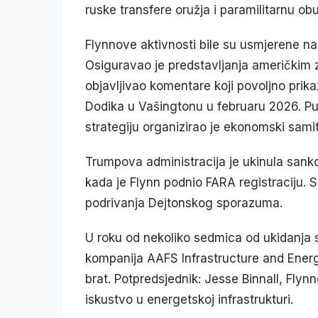
ruske transfere oružja i paramilitarnu ob
Flynnove aktivnosti bile su usmjerene na
Osiguravao je predstavljanja američkim
objavljivao komentare koji povoljno prika
Dodika u Vašingtonu u februaru 2026. P
strategiju organizirao je ekonomski sami
Trumpova administracija je ukinula sank
kada je Flynn podnio FARA registraciju. S
podrivanja Dejtonskog sporazuma.
U roku od nekoliko sedmica od ukidanja s
kompanija AAFS Infrastructure and Energ
brat. Potpredsjednik: Jesse Binnall, Flyn
iskustvo u energetskoj infrastrukturi.