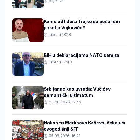
prije 12h
Kome od lidera Trojke da pošaljem
paket u Vojkoviće?
jučer u 18:18
BiH u deklaracijama NATO samita
jučer u 17:43
Srbijanac kao uvreda: Vučićev
semantički ultimatum
06.08.2026. 12:42
Nakon tri Merlinova Koševa, čekajući
ovogodišnji SFF
05.08.2026. 16:21