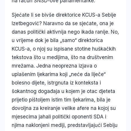
na račun SNSD-ove parlamentarke.
Sjećate li se bivše direktorice KCUS-a Sebije
Izetbegović? Naravno da se sjećate, ona je
danas politički aktivnija nego ikada ranije. No,
u vrijeme dok je bila „samo“ direktorica
KCUS-a, o njoj su ispisane stotine huškačkih
tekstova što u medijima, što na društvenim
mrežama. Jedna neoprezna izjava o
uplašenim ljekarima koji „neće da liječe“
bolesno dijete, istrgnuta iz konteksta i
šokantnog događaja u kojem je otac djeteta
prijetio pištoljem istim tim ljekarima, bila je
dovoljna za kreiranje velike afere na kojoj su
mjesecima jahali politički oponenti SDA i
njima naklonjeni mediji, predstavljajući Sebiju