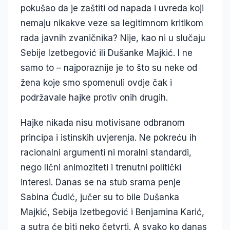
pokušao da je zaštiti od napada i uvreda koji
nemaju nikakve veze sa legitimnom kritikom
rada javnih zvaničnika? Nije, kao ni u slučaju
Sebije Izetbegović ili Dušanke Majkić. I ne
samo to – najporaznije je to što su neke od
žena koje smo spomenuli ovdje čak i
podržavale hajke protiv onih drugih.
Hajke nikada nisu motivisane odbranom
principa i istinskih uvjerenja. Ne pokreću ih
racionalni argumenti ni moralni standardi,
nego lični animoziteti i trenutni politički
interesi. Danas se na stub srama penje
Sabina Ćudić, jučer su to bile Dušanka
Majkić, Sebija Izetbegović i Benjamina Karić,
a sutra će biti neko četvrti. A svako ko danas