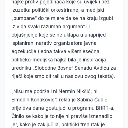
hajke protiv pojedinaca koje su uvijek i bez
izuzetka politički orkestrirane, a medijski
„pumpane“ do te mjere da se na kraju izgubi
iz vida svaki razuman argument ili
objašnjenje koje se ne uklapa u unaprijed
isplanirani narativ organizatora javne
egzekucije (jedna takva višemjesečna
političko-medijska hajka bila je inspiracija
uredniku „Slobodne Bosne“ Senadu Avdiću za
riječi koje smo citirali u naslovu ovog teksta).
„Nisu me podržali ni Nermin Nikšić, ni
Elmedin Konaković“, rekla je Sabina Ćudić
prije dva dana gostujući u programu BHRT-a.
Činilo se kako je to nije ni previše iznenadilo
jer, kako je zaključila, politički trenutak je