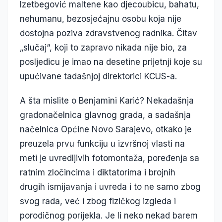
Izetbegović maltene kao djecoubicu, bahatu,
nehumanu, bezosjećajnu osobu koja nije
dostojna poziva zdravstvenog radnika. Čitav
„slučaj“, koji to zapravo nikada nije bio, za
posljedicu je imao na desetine prijetnji koje su
upućivane tadašnjoj direktorici KCUS-a.
A šta mislite o Benjamini Karić? Nekadašnja
gradonačelnica glavnog grada, a sadašnja
načelnica Općine Novo Sarajevo, otkako je
preuzela prvu funkciju u izvršnoj vlasti na
meti je uvredljivih fotomontaža, poređenja sa
ratnim zločincima i diktatorima i brojnih
drugih ismijavanja i uvreda i to ne samo zbog
svog rada, već i zbog fizičkog izgleda i
porodičnog porijekla. Je li neko nekad barem