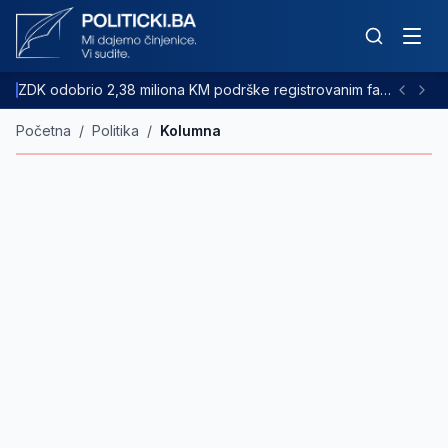
ZDK odobrio 2,38 miliona KM podrške registrovanim farmama goveda
Početna
/
Politika
/
Kolumna