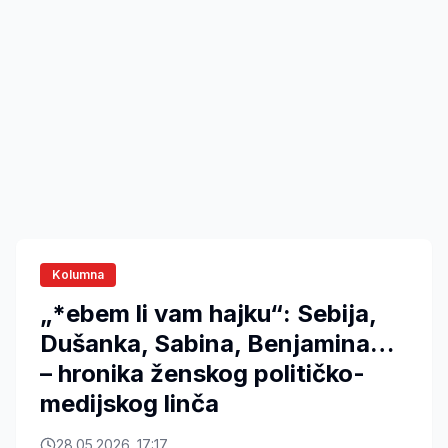
Kolumna
„*ebem li vam hajku“: Sebija,
Dušanka, Sabina, Benjamina…
– hronika ženskog političko-
medijskog linča
28.05.2026. 17:17