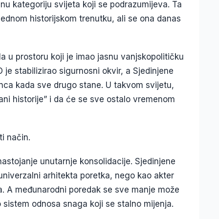
nu kategoriju svijeta koji se podrazumijeva. Ta
u jednom historijskom trenutku, ali se ona danas
a u prostoru koji je imao jasnu vanjskopolitičku
 je stabilizirao sigurnosni okvir, a Sjedinjene
anca kada sve drugo stane. U takvom svijetu,
trani historije” i da će se sve ostalo vremenom
i način.
 nastojanje unutarnje konsolidacije. Sjedinjene
niverzalni arhitekta poretka, nego kao akter
nira. A međunarodni poredak se sve manje može
o sistem odnosa snaga koji se stalno mijenja.