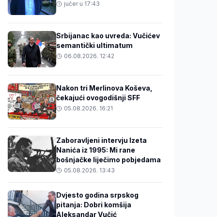
jučer u 17:43
Srbijanac kao uvreda: Vučićev
semantički ultimatum
06.08.2026. 12:42
Nakon tri Merlinova Koševa,
čekajući ovogodišnji SFF
05.08.2026. 16:21
Zaboravljeni intervju Izeta
Nanića iz 1995: Mi rane
bošnjačke liječimo pobjedama
05.08.2026. 13:43
Dvjesto godina srpskog
pitanja: Dobri komšija
Aleksandar Vučić