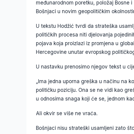
međunarodnom poretku, položaj Bosne i 
Bošnjaci u novim geopolitičkim okolnost
U tekstu Hodžić tvrdi da strateška usamlj
političkih procesa niti djelovanja pojedini
pojava koja proizlazi iz promjena u glob
Hercegovine unutar evropskog političkog
U nastavku prenosimo njegov tekst u cije
„Ima jedna uporna greška u načinu na koj
političku poziciju. Ona se ne vidi kao g
u odnosima snaga koji će se, jednom kada s
Ali okvir se više ne vraća.
Bošnjaci nisu strateški usamljeni zato š