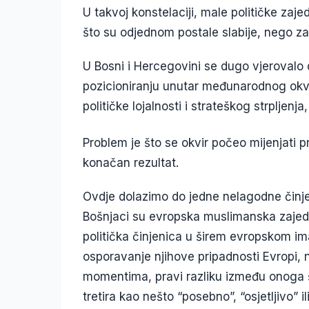
U takvoj konstelaciji, male političke zaj
što su odjednom postale slabije, nego zato
U Bosni i Hercegovini se dugo vjerovalo d
pozicioniranju unutar međunarodnog okvi
političke lojalnosti i strateškog strpljenja
Problem je što se okvir počeo mijenjati pr
konačan rezultat.
Ovdje dolazimo do jedne nelagodne činje
Bošnjaci su evropska muslimanska zajedn
politička činjenica u širem evropskom ima
osporavanje njihove pripadnosti Evropi, n
momentima, pravi razliku između onoga š
tretira kao nešto “posebno”, “osjetljivo” il