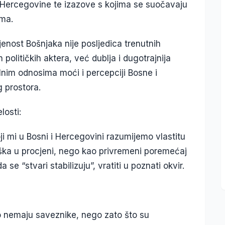
Hercegovine te izazove s kojima se suočavaju
ima.
enost Bošnjaka nije posljedica trenutnih
h političkih aktera, već dublja i dugotrajnija
alnim odnosima moći i percepciji Bosne i
 prostora.
losti:
i mi u Bosni i Hercegovini razumijemo vlastitu
reška u procjeni, nego kao privremeni poremećaj
e “stvari stabilizuju”, vratiti u poznati okvir.
to nemaju saveznike, nego zato što su