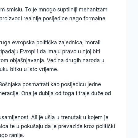
nom smislu. To je mnogo suptilniji mehanizam
 proizvodi realnije posljedice nego formalne
ruga evropska politička zajednica, morali
ipadaju Evropi i da imaju pravo u njoj biti
tom objašnjavanja. Većina drugih naroda u
uku bitku u isto vrijeme.
Bošnjaka posmatrati kao posljedicu jedne
eneracije. Ona je dublja od toga i traje duže od
usamljenost. Ali je ušla u trenutak u kojem je
ica te u pokušaju da je prevaziđe kroz politički
ego ranije.