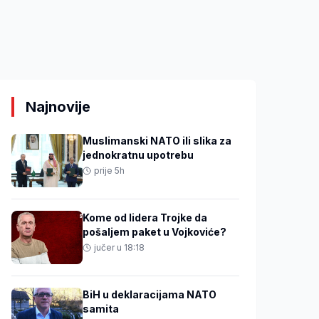
Najnovije
Muslimanski NATO ili slika za
jednokratnu upotrebu
prije 5h
Kome od lidera Trojke da
pošaljem paket u Vojkoviće?
jučer u 18:18
BiH u deklaracijama NATO
samita