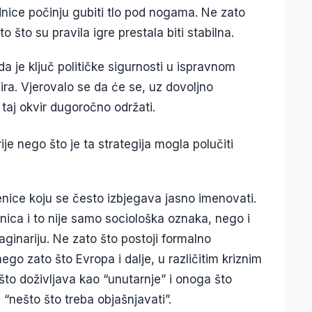
ednice počinju gubiti tlo pod nogama. Ne zato
 što su pravila igre prestala biti stabilna.
a je ključ političke sigurnosti u ispravnom
ra. Vjerovalo se da će se, uz dovoljno
, taj okvir dugoročno održati.
ije nego što je ta strategija mogla polučiti
nice koju se često izbjegava jasno imenovati.
ica i to nije samo sociološka oznaka, nego i
ginariju. Ne zato što postoji formalno
ego zato što Evropa i dalje, u različitim kriznim
to doživljava kao “unutarnje” i onoga što
i “nešto što treba objašnjavati”.