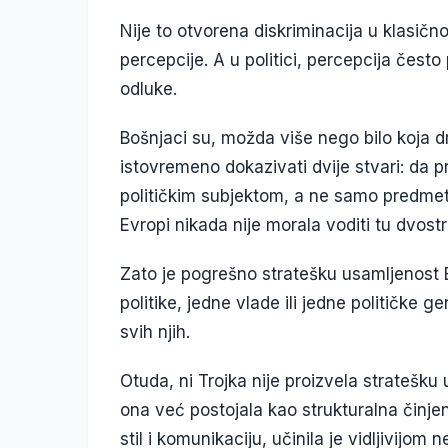
Nije to otvorena diskriminacija u klasič
percepcije. A u politici, percepcija često
odluke.
Bošnjaci su, možda više nego bilo koja d
istovremeno dokazivati dvije stvari: da pr
političkim subjektom, a ne samo predme
Evropi nikada nije morala voditi tu dvostr
Zato je pogrešno stratešku usamljenost 
politike, jedne vlade ili jedne političke g
svih njih.
Otuda, ni Trojka nije proizvela stratešku 
ona već postojala kao strukturalna činjen
stil i komunikaciju, učinila je vidljivijom n