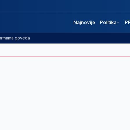
Najnovije
Politika
P
 farmama goveda