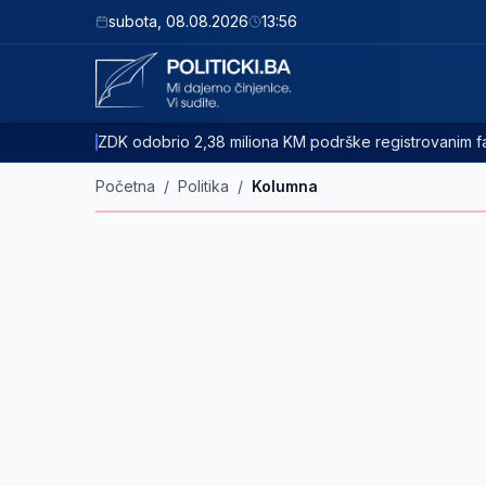
subota
,
08.08.2026
13:56
ZDK odobrio 2,38 miliona KM podrške registrovanim
Početna
/
Politika
/
Kolumna