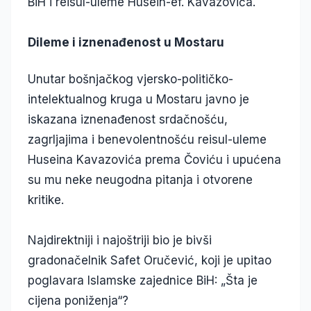
BiH i reisul-uleme Husein-ef. Kavazovića.
Dileme i iznenađenost u Mostaru
Unutar bošnjačkog vjersko-političko-
intelektualnog kruga u Mostaru javno je
iskazana iznenađenost srdačnošću,
zagrljajima i benevolentnošću reisul-uleme
Huseina Kavazovića prema Čoviću i upućena
su mu neke neugodna pitanja i otvorene
kritike.
Najdirektniji i najoštriji bio je bivši
gradonačelnik Safet Oručević, koji je upitao
poglavara Islamske zajednice BiH: „Šta je
cijena poniženja“?