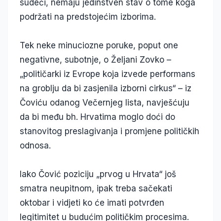
sudeći, nemaju jedinstven stav o tome koga
podržati na predstojećim izborima.
Tek neke minuciozne poruke, poput one
negativne, subotnje, o Željani Zovko –
„političarki iz Evrope koja izvede performans
na groblju da bi zasjenila izborni cirkus“ – iz
Čoviću odanog Večernjeg lista, navješćuju
da bi među bh. Hrvatima moglo doći do
stanovitog preslagivanja i promjene političkih
odnosa.
Iako Čović poziciju „prvog u Hrvata“ još
smatra neupitnom, ipak treba sačekati
oktobar i vidjeti ko će imati potvrđen
legitimitet u budućim političkim procesima.