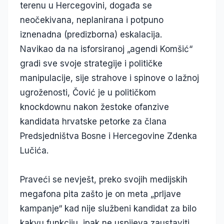
terenu u Hercegovini, događa se
neočekivana, neplanirana i potpuno
iznenadna (predizborna) eskalacija.
Navikao da na isforsiranoj „agendi Komšić“
gradi sve svoje strategije i političke
manipulacije, sije strahove i spinove o lažnoj
ugroženosti, Čović je u političkom
knockdownu nakon žestoke ofanzive
kandidata hrvatske petorke za člana
Predsjedništva Bosne i Hercegovine Zdenka
Lučića.
Praveći se nevješt, preko svojih medijskih
megafona pita zašto je on meta „prljave
kampanje“ kad nije službeni kandidat za bilo
kakvu funkciju, ipak ne uspijeva zaustaviti