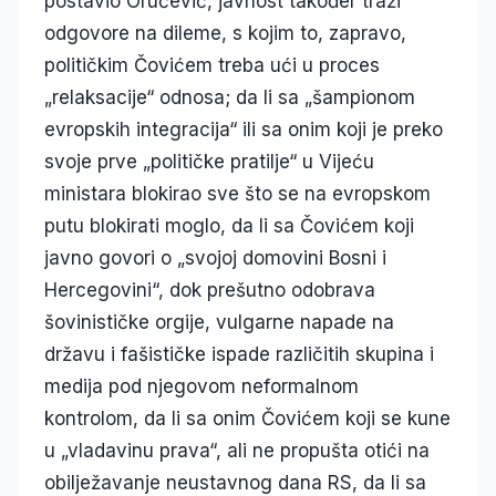
postavio Oručević, javnost također traži
odgovore na dileme, s kojim to, zapravo,
političkim Čovićem treba ući u proces
„relaksacije“ odnosa; da li sa „šampionom
evropskih integracija“ ili sa onim koji je preko
svoje prve „političke pratilje“ u Vijeću
ministara blokirao sve što se na evropskom
putu blokirati moglo, da li sa Čovićem koji
javno govori o „svojoj domovini Bosni i
Hercegovini“, dok prešutno odobrava
šovinističke orgije, vulgarne napade na
državu i fašističke ispade različitih skupina i
medija pod njegovom neformalnom
kontrolom, da li sa onim Čovićem koji se kune
u „vladavinu prava“, ali ne propušta otići na
obilježavanje neustavnog dana RS, da li sa