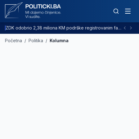
ZDK odobrio 2,38 miliona KM podrške registrovanim farmama goveda
Početna
/
Politika
/
Kolumna