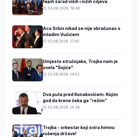
tepih zarad viših i nižih ciljeva
03.08.2026. 18:46
Aco Srbin nikad se nije obračunao s
mladim Vučićem
02.08.2026. 17:55
Umjesto stručnjaka, Trojka nam je
uvela "Šojiće"
02.08.2026. 14:53
Dva puta pred Konakovićem: Kojim
god da krene čeka ga “režim”
02.08.2026. 14:38
Trojka - orkestar koji svira himnu
rušenja države!