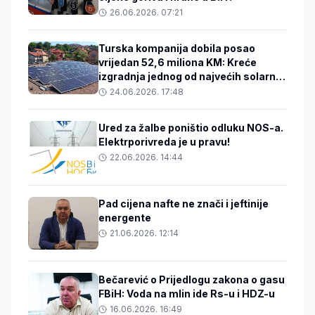
26.06.2026. 07:21
Turska kompanija dobila posao
vrijedan 52,6 miliona KM: Kreće
izgradnja jednog od najvećih solarnih
projekata u BiH
24.06.2026. 17:48
Ured za žalbe poništio odluku NOS-a.
Elektrporivreda je u pravu!
22.06.2026. 14:44
Pad cijena nafte ne znači i jeftinije
energente
21.06.2026. 12:14
Bečarević o Prijedlogu zakona o gasu
FBiH: Voda na mlin ide Rs-u i HDZ-u
16.06.2026. 16:49