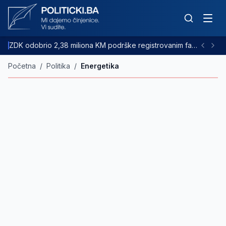
ZDK odobrio 2,38 miliona KM podrške registrovanim farmama goveda
Početna
/
Politika
/
Energetika