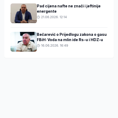
Pad cijena nafte ne znači i jeftinije
energente
21.06.2026. 12:14
Bečarević o Prijedlogu zakona o gasu
FBiH: Voda na mlin ide Rs-u i HDZ-u
16.06.2026. 16:49