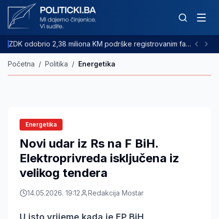
ZDK odobrio 2,38 miliona KM podrške registrovanim farmama goveda
Početna
/
Politika
/
Energetika
Energetika
Novi udar iz Rs na F BiH.
Elektroprivreda isključena iz
velikog tendera
14.05.2026. 19:12
Redakcija Mostar
U isto vrijeme kada je EP BiH