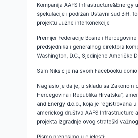
Kompanija AAFS Infrastructure&Energy u
špekulacije i podržan Ustavni sud BiH, f
projektu Južne interkonekcije
Premijer Federacije Bosne i Hercegovine
predsjednika i generalnog direktora komp
Washington, D.C., Sjedinjene Američke Dr
Sam Nikšić je na svom Facebooku donio 
Naglasio je da je, u skladu sa Zakonom 
Hercegovina i Republika Hrvatska“, ameri
and Energy d.o.o., koja je registrovana u
američkog društva AAFS Infrastructure a
projekta izgradnje ovog strateški važno
Pismo prenosimo u cijelosti: