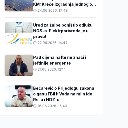
KM: Kreće izgradnja jednog od
najvećih solarnih projekata u
24.06.2026. 17:48
BiH
Ured za žalbe poništio odluku
NOS-a. Elektrporivreda je u
pravu!
22.06.2026. 14:44
Pad cijena nafte ne znači i
jeftinije energente
21.06.2026. 12:14
Bečarević o Prijedlogu zakona
o gasu FBiH: Voda na mlin ide
Rs-u i HDZ-u
16.06.2026. 16:49