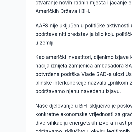
otvaranje novih radnih mjesta i jačanje
Američkih Država i BiH.
AAFS nije uključen u političke aktivnosti
podržava niti predstavlja bilo koju politič
u zemlji.
Kao američki investitori, cijenimo izjave 
nacija iznijela zamjenica ambasadora S
potvrđena podrška Vlade SAD-a ulozi Us
plinske interkonekcije nazvala „prilikom 
podržavamo njenu navedenu izjavu.
Naše djelovanje u BiH isključivo je poslo
konkretne ekonomske vrijednosti za građan
diversifikaciju energetskih izvora i rast 
održavamo isključivo u okviru legitimnih 