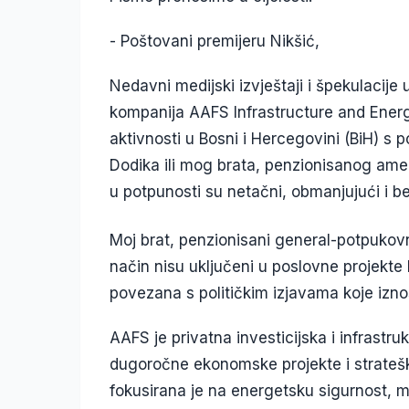
- Poštovani premijeru Nikšić,
Nedavni medijski izvještaji i špekulacije
kompanija AAFS Infrastructure and Energy
aktivnosti u Bosni i Hercegovini (BiH) s p
Dodika ili mog brata, penzionisanog am
u potpunosti su netačni, obmanjujući i b
Moj brat, penzionisani general-potpukovni
način nisu uključeni u poslovne projekte 
povezana s političkim izjavama koje izno
AAFS je privatna investicijska i infrastr
dugoročne ekonomske projekte i strateške
fokusirana je na energetsku sigurnost, mod