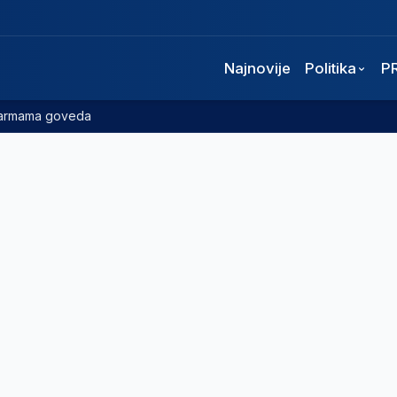
Najnovije
Politika
P
 farmama goveda