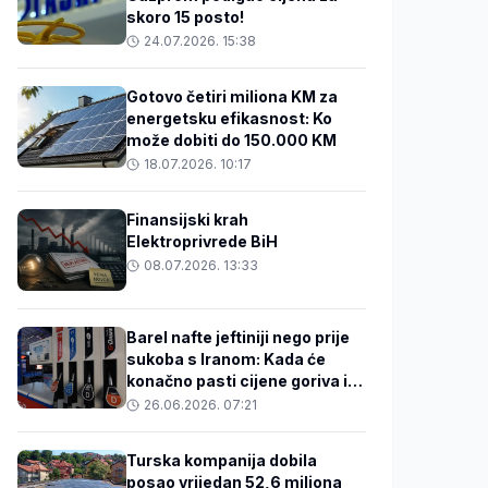
skoro 15 posto!
24.07.2026. 15:38
Gotovo četiri miliona KM za
energetsku efikasnost: Ko
može dobiti do 150.000 KM
18.07.2026. 10:17
Finansijski krah
Elektroprivrede BiH
08.07.2026. 13:33
Barel nafte jeftiniji nego prije
sukoba s Iranom: Kada će
konačno pasti cijene goriva i
hrane u BiH?
26.06.2026. 07:21
Turska kompanija dobila
posao vrijedan 52,6 miliona