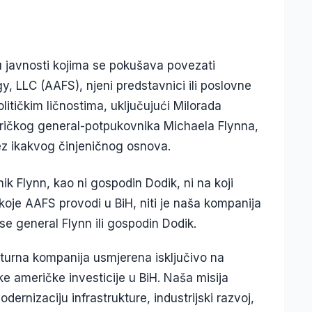
 u javnosti kojima se pokušava povezati
, LLC (AAFS), njeni predstavnici ili poslovne
olitičkim ličnostima, uključujući Milorada
eričkog general-potpukovnika Michaela Flynna,
ez ikakvog činjeničnog osnova.
k Flynn, kao ni gospodin Dodik, ni na koji
koje AAFS provodi u BiH, niti je naša kompanija
se general Flynn ili gospodin Dodik.
ukturna kompanija usmjerena isključivo na
 američke investicije u BiH. Naša misija
ernizaciju infrastrukture, industrijski razvoj,