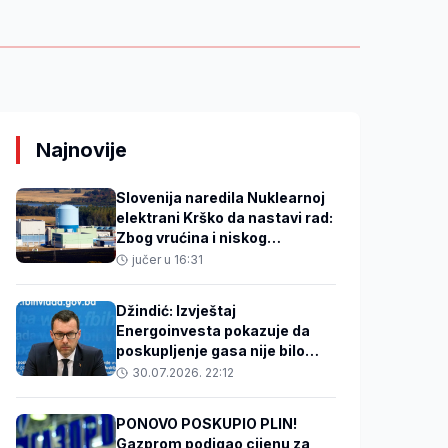
Najnovije
Slovenija naredila Nuklearnoj
elektrani Krško da nastavi rad:
Zbog vrućina i niskog
vodostaja smanjuje snagu
jučer u 16:31
reaktora
Džindić: Izvještaj
Energoinvesta pokazuje da
poskupljenje gasa nije bilo
opravdano
30.07.2026. 22:12
PONOVO POSKUPIO PLIN!
Gazprom podigao cijenu za