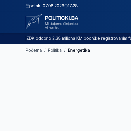
petak
,
07.08.2026
17:28
ZDK odobrio 2,38 miliona KM podrške registrovanim
Početna
/
Politika
/
Energetika