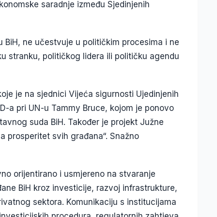
 ekonomske saradnje između Sjedinjenih
 u BiH, ne učestvuje u političkim procesima i ne
ku stranku, političkog lidera ili političku agendu
koje je na sjednici Vijeća sigurnosti Ujedinjenih
AD-a pri UN-u Tammy Bruce, kojom je ponovo
tavnog suda BiH. Također je projekt Južne
za prosperitet svih građana“. Snažno
vno orijentirano i usmjereno na stvaranje
e BiH kroz investicije, razvoj infrastrukture,
privatnog sektora. Komunikaciju s institucijama
investicijskih procedura, regulatornih zahtjeva