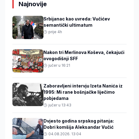
Najnovije
Srbijanac kao uvreda: Vučićev
semantički ultimatum
prije 4h
Nakon tri Merlinova Koševa, čekajući
ovogodišnji SFF
jučer u 16:21
Zaboravljeni intervju Izeta Nanića iz
1995: Mi rane bošnjačke liječimo
pobjedama
jučer u 13:43
Dvjesto godina srpskog pitanja:
Dobri komšija Aleksandar Vučić
04.08.2026. 13:04