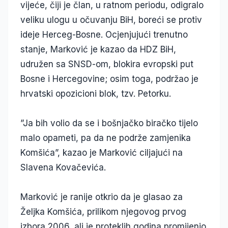
vijeće, čiji je član, u ratnom periodu, odigralo
veliku ulogu u očuvanju BiH, boreći se protiv
ideje Herceg-Bosne. Ocjenjujući trenutno
stanje, Marković je kazao da HDZ BiH,
udružen sa SNSD-om, blokira evropski put
Bosne i Hercegovine; osim toga, podržao je
hrvatski opozicioni blok, tzv. Petorku.
”Ja bih volio da se i bošnjačko biračko tijelo
malo opameti, pa da ne podrže zamjenika
Komšića”, kazao je Marković ciljajući na
Slavena Kovačevića.
Marković je ranije otkrio da je glasao za
Željka Komšića, prilikom njegovog prvog
izbora 2006, ali je proteklih godina promijenio