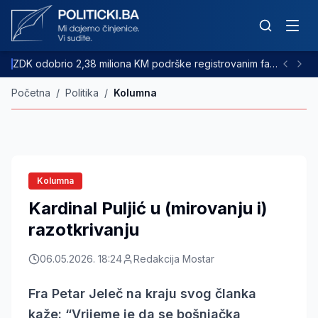
ZDK odobrio 2,38 miliona KM podrške registrovanim farmama goveda
Početna
/
Politika
/
Kolumna
Kolumna
Kardinal Puljić u (mirovanju i)
razotkrivanju
06.05.2026. 18:24
Redakcija Mostar
Fra Petar Jeleč na kraju svog članka
kaže: “Vrijeme je da se bošnjačka