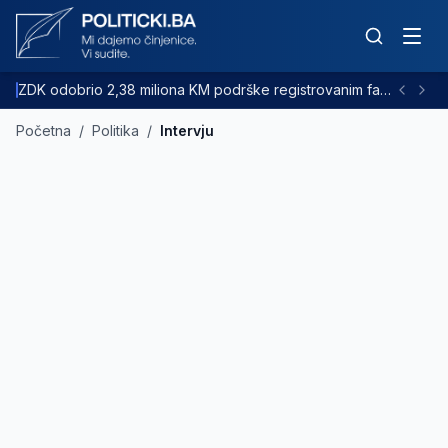
ZDK odobrio 2,38 miliona KM podrške registrovanim farmama goveda
Početna
/
Politika
/
Intervju