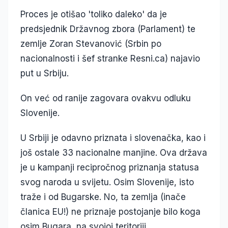
Proces je otišao 'toliko daleko' da je
predsjednik Državnog zbora (Parlament) te
zemlje Zoran Stevanović (Srbin po
nacionalnosti i šef stranke Resni.ca) najavio
put u Srbiju.
On već od ranije zagovara ovakvu odluku
Slovenije.
U Srbiji je odavno priznata i slovenačka, kao i
još ostale 33 nacionalne manjine. Ova država
je u kampanji recipročnog priznanja statusa
svog naroda u svijetu. Osim Slovenije, isto
traže i od Bugarske. No, ta zemlja (inače
članica EU!) ne priznaje postojanje bilo koga
osim Bugara, na svojoj teritoriji.