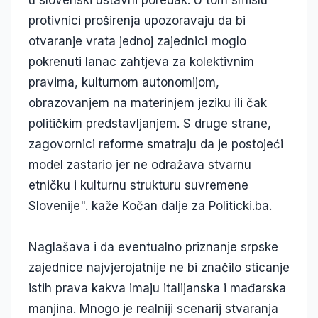
u slovenski ustavni poredak. U tom smislu
protivnici proširenja upozoravaju da bi
otvaranje vrata jednoj zajednici moglo
pokrenuti lanac zahtjeva za kolektivnim
pravima, kulturnom autonomijom,
obrazovanjem na materinjem jeziku ili čak
političkim predstavljanjem. S druge strane,
zagovornici reforme smatraju da je postojeći
model zastario jer ne odražava stvarnu
etničku i kulturnu strukturu suvremene
Slovenije". kaže Kočan dalje za Politicki.ba.
Naglašava i da eventualno priznanje srpske
zajednice najvjerojatnije ne bi značilo sticanje
istih prava kakva imaju italijanska i mađarska
manjina. Mnogo je realniji scenarij stvaranja