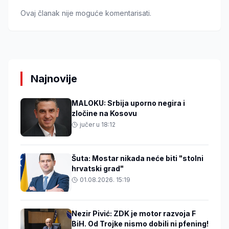
Ovaj članak nije moguće komentarisati.
Najnovije
MALOKU: Srbija uporno negira i
zločine na Kosovu
jučer u 18:12
Šuta: Mostar nikada neće biti "stolni
hrvatski grad"
01.08.2026. 15:19
Nezir Pivić: ZDK je motor razvoja F
BiH. Od Trojke nismo dobili ni pfening!