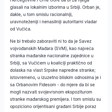
Hercegovine i Crne Gore da bi za njega
glasali na lokalnim izborima u Srbiji. Orban je,
dakle, u tom smislu racionalniji,
uravnoteženiji i nenasilniji autoritarni vladar
od Vučića.
Ne bi trebalo zaboraviti ni to da je Savez
vojvođanskih Mađara (SVM), kao najveća
stranka mađarske nacionalne zajednice u
Srbiji, sa Vučićem u koaliciji praktično od
dolaska na vlast Srpske napredne stranke;
istovremeno, u izuzetno bliskim odnosima je i
sa Orbanovim Fidesom - do mjere da bi se
mogli nazvati svojevrsnom ekspoziturom
stranke mađarskog premijera. I tom smislu su
opoziciono orijentisani građani Srbije poraz