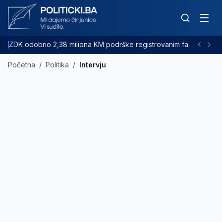
ZDK odobrio 2,38 miliona KM podrške registrovanim farmama goveda
Početna
/
Politika
/
Intervju