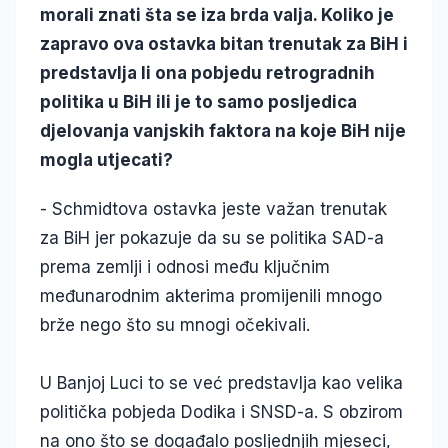
morali znati šta se iza brda valja. Koliko je
zapravo ova ostavka bitan trenutak za BiH i
predstavlja li ona pobjedu retrogradnih
politika u BiH ili je to samo posljedica
djelovanja vanjskih faktora na koje BiH nije
mogla utjecati?
- Schmidtova ostavka jeste važan trenutak
za BiH jer pokazuje da su se politika SAD-a
prema zemlji i odnosi među ključnim
međunarodnim akterima promijenili mnogo
brže nego što su mnogi očekivali.
U Banjoj Luci to se već predstavlja kao velika
politička pobjeda Dodika i SNSD-a. S obzirom
na ono što se događalo posljednjih mjeseci,