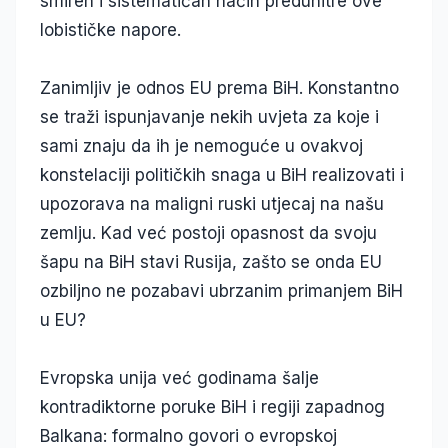
smiren i sistematičan način preduhitre ove
lobističke napore.
Zanimljiv je odnos EU prema BiH. Konstantno
se traži ispunjavanje nekih uvjeta za koje i
sami znaju da ih je nemoguće u ovakvoj
konstelaciji političkih snaga u BiH realizovati i
upozorava na maligni ruski utjecaj na našu
zemlju. Kad već postoji opasnost da svoju
šapu na BiH stavi Rusija, zašto se onda EU
ozbiljno ne pozabavi ubrzanim primanjem BiH
u EU?
Evropska unija već godinama šalje
kontradiktorne poruke BiH i regiji zapadnog
Balkana: formalno govori o evropskoj