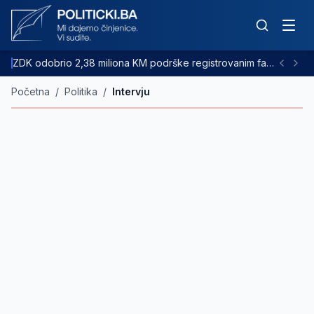
ZDK odobrio 2,38 miliona KM podrške registrovanim farmama goveda
Početna
/
Politika
/
Intervju