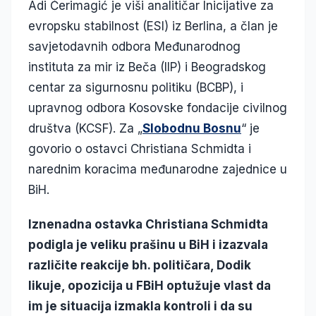
Adi Ćerimagić je viši analitičar Inicijative za
evropsku stabilnost (ESI) iz Berlina, a član je
savjetodavnih odbora Međunarodnog
instituta za mir iz Beča (IIP) i Beogradskog
centar za sigurnosnu politiku (BCBP), i
upravnog odbora Kosovske fondacije civilnog
društva (KCSF). Za „
Slobodnu Bosnu
“ je
govorio o ostavci Christiana Schmidta i
narednim koracima međunarodne zajednice u
BiH.
Iznenadna ostavka Christiana Schmidta
podigla je veliku prašinu u BiH i izazvala
različite reakcije bh. političara, Dodik
likuje, opozicija u FBiH optužuje vlast da
im je situacija izmakla kontroli i da su