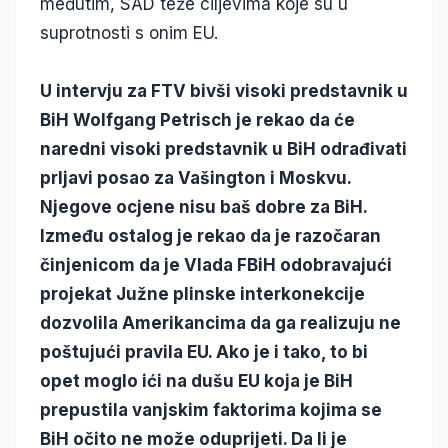
međutim, SAD teže ciljevima koje su u
suprotnosti s onim EU.
U intervju za FTV bivši visoki predstavnik u
BiH Wolfgang Petrisch je rekao da će
naredni visoki predstavnik u BiH odrađivati
prljavi posao za Vašington i Moskvu.
Njegove ocjene nisu baš dobre za BiH.
Između ostalog je rekao da je razočaran
činjenicom da je Vlada FBiH odobravajući
projekat Južne plinske interkonekcije
dozvolila Amerikancima da ga realizuju ne
poštujući pravila EU. Ako je i tako, to bi
opet moglo ići na dušu EU koja je BiH
prepustila vanjskim faktorima kojima se
BiH očito ne može oduprijeti. Da li je