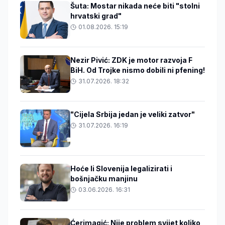
Šuta: Mostar nikada neće biti "stolni
hrvatski grad"
01.08.2026. 15:19
Nezir Pivić: ZDK je motor razvoja F
BiH. Od Trojke nismo dobili ni pfening!
31.07.2026. 18:32
"Cijela Srbija jedan je veliki zatvor"
31.07.2026. 16:19
Hoće li Slovenija legalizirati i
bošnjačku manjinu
03.06.2026. 16:31
Ćerimagić: Nije problem svijet koliko