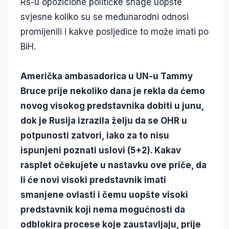
Rs-u opozicione političke snage uopšte
svjesne koliko su se međunarodni odnosi
promijenili i kakve posljedice to može imati po
BiH.
Američka ambasadorica u UN-u Tammy
Bruce prije nekoliko dana je rekla da ćemo
novog visokog predstavnika dobiti u junu,
dok je Rusija izrazila želju da se OHR u
potpunosti zatvori, iako za to nisu
ispunjeni poznati uslovi (5+2). Kakav
rasplet očekujete u nastavku ove priče, da
li će novi visoki predstavnik imati
smanjene ovlasti i čemu uopšte visoki
predstavnik koji nema mogućnosti da
odblokira procese koje zaustavljaju, prije