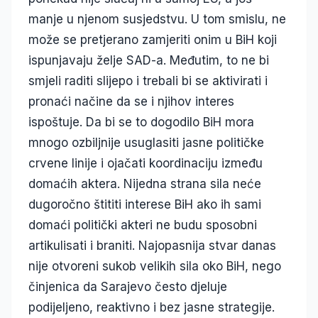
manje u njenom susjedstvu. U tom smislu, ne
može se pretjerano zamjeriti onim u BiH koji
ispunjavaju želje SAD-a. Međutim, to ne bi
smjeli raditi slijepo i trebali bi se aktivirati i
pronaći načine da se i njihov interes
ispoštuje. Da bi se to dogodilo BiH mora
mnogo ozbiljnije usuglasiti jasne političke
crvene linije i ojačati koordinaciju između
domaćih aktera. Nijedna strana sila neće
dugoročno štititi interese BiH ako ih sami
domaći politički akteri ne budu sposobni
artikulisati i braniti. Najopasnija stvar danas
nije otvoreni sukob velikih sila oko BiH, nego
činjenica da Sarajevo često djeluje
podijeljeno, reaktivno i bez jasne strategije.