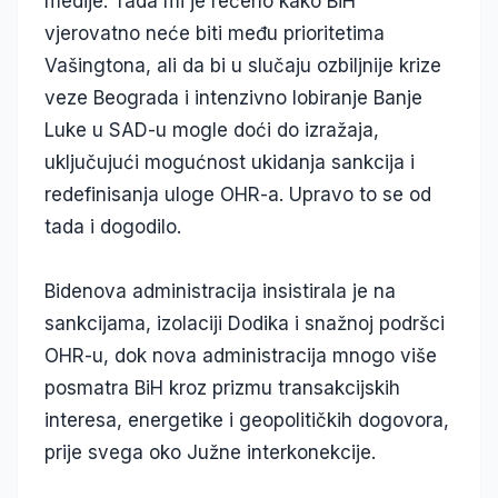
medije. Tada mi je rečeno kako BiH
vjerovatno neće biti među prioritetima
Vašingtona, ali da bi u slučaju ozbiljnije krize
veze Beograda i intenzivno lobiranje Banje
Luke u SAD-u mogle doći do izražaja,
uključujući mogućnost ukidanja sankcija i
redefinisanja uloge OHR-a. Upravo to se od
tada i dogodilo.
Bidenova administracija insistirala je na
sankcijama, izolaciji Dodika i snažnoj podršci
OHR-u, dok nova administracija mnogo više
posmatra BiH kroz prizmu transakcijskih
interesa, energetike i geopolitičkih dogovora,
prije svega oko Južne interkonekcije.