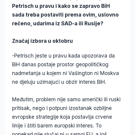
Petrisch u pravu i kako se zapravo BiH
sada treba postaviti prema ovim, uslovno
rečeno, udarima iz SAD-a ili Rusije?
Značaj izbora u oktobru
-Petrisch jeste u pravu kada upozorava da
BiH danas postaje prostor geopolitičkog
nadmetanja u kojem ni Vašington ni Moskva
ne djeluju uzimajući u obzir interes BiH.
Međutim, problem nije samo američki ili ruski
pritisak, nego i potpuni izostanak ozbiljne
evropske strategije koja postavlja crvene
linije i štiti barem europski interes. To
ponekad nije slučaj ni u samoj EU, a još