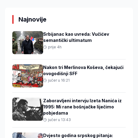
Najnovije
Srbijanac kao uvreda: Vučićev
semantički ultimatum
prije 4h
Nakon tri Merlinova Koševa, čekajući
ovogodišnji SFF
jučer u 16:21
Zaboravljeni intervju Izeta Nanića iz
1995: Mi rane bošnjačke liječimo
pobjedama
jučer u 13:43
Dvjesto godina srpskog pitanja: