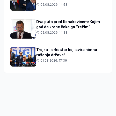
02.08.2026. 14:53
Dva puta pred Konakovićem: Kojim
god da krene čeka ga “režim”
02.08.2026. 14:38
Trojka - orkestar koji svira himnu
rušenja države!
01.08.2026. 17:39