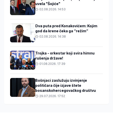
uvela "Šojiće"
02.08.2026. 14:53
Dva puta pred Konakovićem: Kojim
god da krene čeka ga “režim”
02.08.2026. 14:38
Trojka - orkestar koji svira himnu
rušenja države!
01.08.2026. 17:39
Bošnjaci zaslužuju izvinjenje
političara čije izjave štete
bosanskohercegovačkog društvu
29.07.2026. 17:52