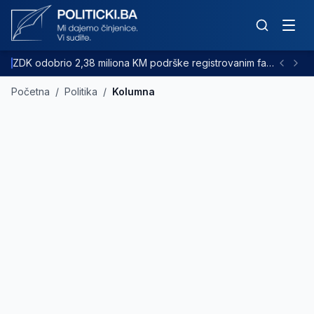
ZDK odobrio 2,38 miliona KM podrške registrovanim farmama goveda
Početna
/
Politika
/
Kolumna