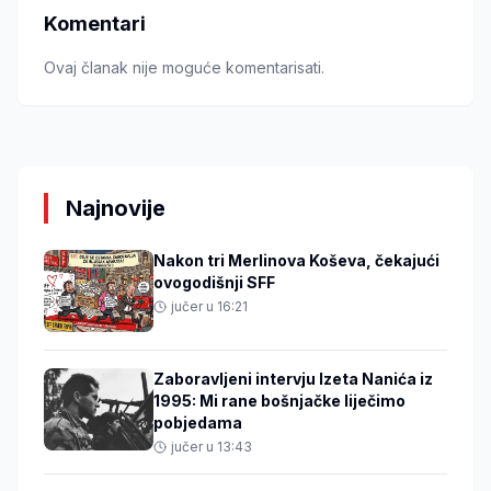
Komentari
Ovaj članak nije moguće komentarisati.
Najnovije
Nakon tri Merlinova Koševa, čekajući
ovogodišnji SFF
jučer u 16:21
Zaboravljeni intervju Izeta Nanića iz
1995: Mi rane bošnjačke liječimo
pobjedama
jučer u 13:43