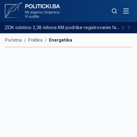
ZDK odobrio 2,38 miliona KM podrške registrovanim farmama goveda
Početna
/
Politika
/
Energetika