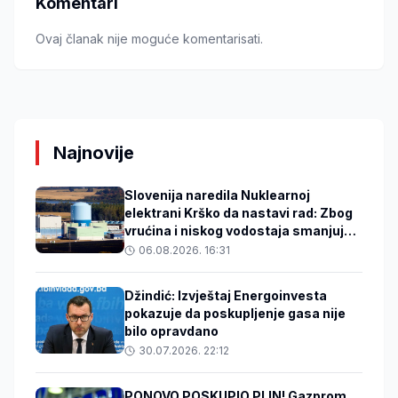
Komentari
Ovaj članak nije moguće komentarisati.
Najnovije
Slovenija naredila Nuklearnoj
elektrani Krško da nastavi rad: Zbog
vrućina i niskog vodostaja smanjuje
snagu reaktora
06.08.2026. 16:31
Džindić: Izvještaj Energoinvesta
pokazuje da poskupljenje gasa nije
bilo opravdano
30.07.2026. 22:12
PONOVO POSKUPIO PLIN! Gazprom