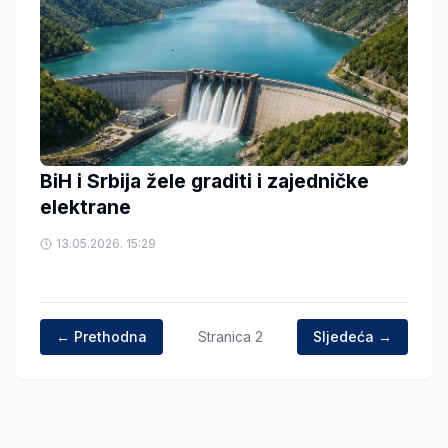
BiH i Srbija žele graditi i zajedničke
elektrane
13.05.2026. 15:29
← Prethodna
Stranica
2
Sljedeća →