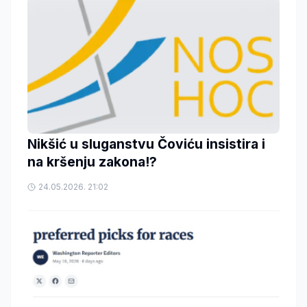
Nikšić u sluganstvu Čoviću insistira i
na kršenju zakona!?
24.05.2026. 21:02