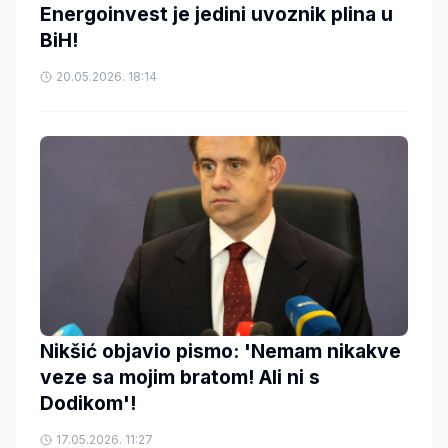
Energoinvest je jedini uvoznik plina u
BiH!
20.05.2026. 18:14
Nikšić objavio pismo: 'Nemam nikakve
veze sa mojim bratom! Ali ni s
Dodikom'!
17.05.2026. 11:27