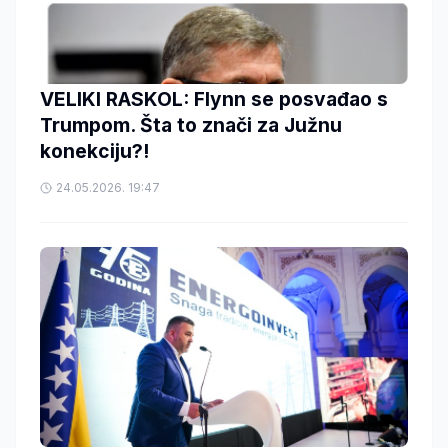
VELIKI RASKOL: Flynn se posvađao s
Trumpom. Šta to znači za Južnu
konekciju?!
24.05.2026. 19:47