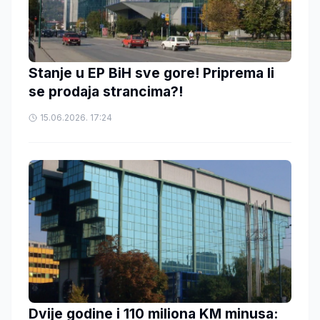
Stanje u EP BiH sve gore! Priprema li
se prodaja strancima?!
15.06.2026. 17:24
Dvije godine i 110 miliona KM minusa: