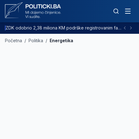
ZDK odobrio 2,38 miliona KM podrške registrovanim farmama goveda
Početna
/
Politika
/
Energetika