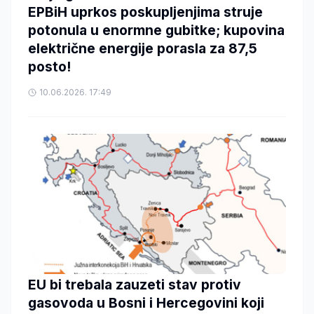
EPBiH uprkos poskupljenjima struje
potonula u enormne gubitke; kupovina
električne energije porasla za 87,5
posto!
10.06.2026. 17:49
EU bi trebala zauzeti stav protiv
gasovoda u Bosni i Hercegovini koji