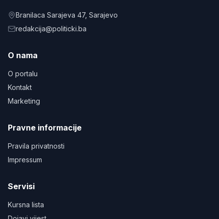
Branilaca Sarajeva 47
, Sarajevo
redakcija@politicki.ba
O nama
O portalu
Kontakt
Marketing
Pravne informacije
Pravila privatnosti
Impressum
Servisi
Kursna lista
Dojavi vijest