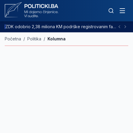
ZDK odobrio 2,38 miliona KM podrške registrovanim farmama goveda
Početna
/
Politika
/
Kolumna