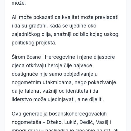
može.
Ali može pokazati da kvalitet može prevladati
i da su građani, kada se ujedine oko
zajedničkog cilja, snažniji od bilo kojeg uskog
političkog projekta.
Širom Bosne i Hercegovine i njene dijaspore
djeca otkrivaju heroje čije najveće
dostignuće nije samo pobjeđivanje u
nogometnim utakmicama, nego pokazivanje
da je talenat važniji od identiteta i da
liderstvo može ujedinjavati, a ne dijeliti.
Ova generacija bosanskohercegovačkih
nogometaša – Džeko, Lukić, Dedić, Vasilj i
mnogi drugi – naslijedila je sjećanje na rat, ali