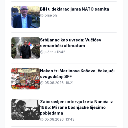
BiH u deklaracijama NATO samita
prije 5h
Srbijanac kao uvreda: Vučićev
semantički ultimatum
jučer u 12:42
Nakon tri Merlinova Koševa, čekajući
ovogodišnji SFF
05.08.2026. 16:21
Zaboravljeni intervju Izeta Nanića iz
1995: Mi rane bošnjačke liječimo
pobjedama
05.08.2026. 13:43