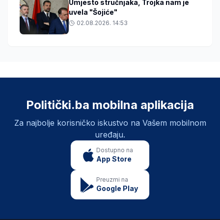
Umjesto stručnjaka, Trojka nam je
uvela "Šojiće"
02.08.2026. 14:53
Politički.ba mobilna aplikacija
Za najbolje korisničko iskustvo na Vašem mobilnom
uređaju.
Dostupno na
App Store
Preuzmi na
Google Play