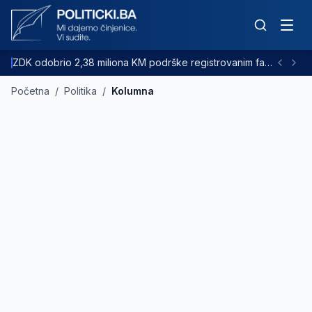
ZDK odobrio 2,38 miliona KM podrške registrovanim farmama goveda
Početna
/
Politika
/
Kolumna