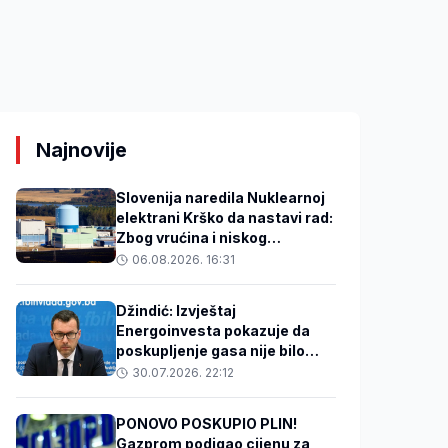
Najnovije
Slovenija naredila Nuklearnoj
elektrani Krško da nastavi rad:
Zbog vrućina i niskog
vodostaja smanjuje snagu
06.08.2026. 16:31
reaktora
Džindić: Izvještaj
Energoinvesta pokazuje da
poskupljenje gasa nije bilo
opravdano
30.07.2026. 22:12
PONOVO POSKUPIO PLIN!
Gazprom podigao cijenu za