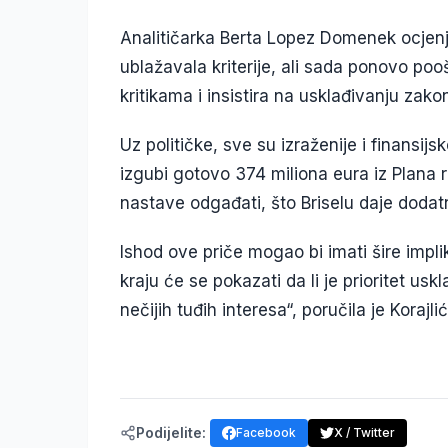
Analitičarka Berta Lopez Domenek ocjenj
ublažavala kriterije, ali sada ponovo pooš
kritikama i insistira na usklađivanju zako
Uz političke, sve su izraženije i finansij
izgubi gotovo 374 miliona eura iz Plana 
nastave odgađati, što Briselu daje dodat
Ishod ove priče mogao bi imati šire imp
kraju će se pokazati da li je prioritet us
nečijih tuđih interesa“, poručila je Korajlić
Podijelite:
Facebook
X / Twitter