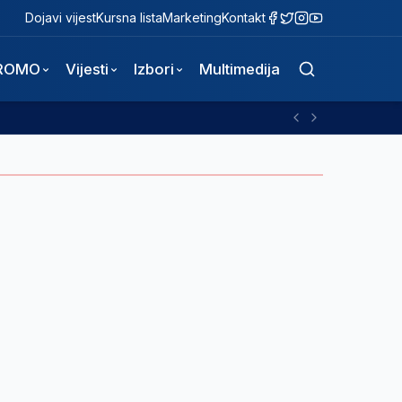
Dojavi vijest
Kursna lista
Marketing
Kontakt
ROMO
Vijesti
Izbori
Multimedija