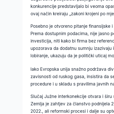
konkurencije predstavljalo bi veoma opas
ovaj način kreiraju „zakoni krojeni po mje
Posebno je otvoreno pitanje finansijske 
Prema dostupnim podacima, nije jasno pori
investicija, niti kako bi firma bez referen
upozorava da dodatnu sumnju izazivaju i 
lobiranje, ukazuju da je politički uticaj
Iako Evropska unija snažno podržava dive
zavisnosti od ruskog gasa, insistira da se
procedure i u skladu s pravilima javnih n
Slučaj Južne interkonekcije otvara i šir
Zemlja je zahtjev za članstvo podnijela 2
2022., ali reformski procesi i dalje su op