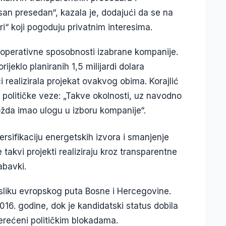
an presedan“, kazala je, dodajući da se na
ri“ koji pogoduju privatnim interesima.
i operativne sposobnosti izabrane kompanije.
jeklo planiranih 1,5 milijardi dolara
ci realizirala projekat ovakvog obima. Korajlić
političke veze: „Takve okolnosti, uz navodno
 možda imao ulogu u izboru kompanije“.
rsifikaciju energetskih izvora i smanjenje
 takvi projekti realiziraju kroz transparentne
abavki.
u sliku evropskog puta Bosne i Hercegovine.
016. godine, dok je kandidatski status dobila
terećeni političkim blokadama.