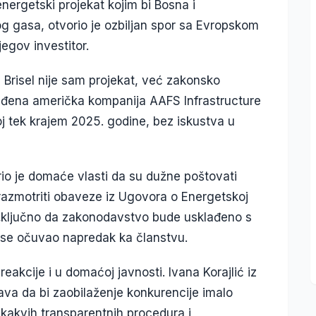
nergetski projekat kojim bi Bosna i
g gasa, otvorio je ozbiljan spor sa Evropskom
jegov investitor.
Brisel nije sam projekat, već zakonsko
dređena američka kompanija AAFS Infrastructure
oj tek krajem 2025. godine, bez iskustva u
o je domaće vlasti da su dužne poštovati
 razmotriti obaveze iz Ugovora o Energetskoj
e „ključno da zakonodavstvo bude usklađeno s
 se očuvao napredak ka članstvu.
eakcije i u domaćoj javnosti. Ivana Korajlić iz
ava da bi zaobilaženje konkurencije imalo
 kakvih transparentnih procedura i