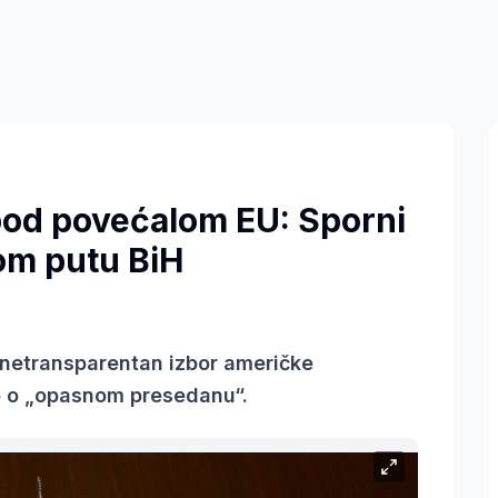
pod povećalom EU: Sporni
om putu BiH
i netransparentan izbor američke
e o „opasnom presedanu“.