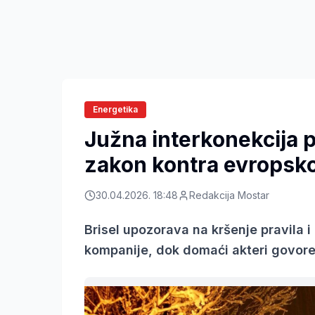
Energetika
Južna interkonekcija 
zakon kontra evropsk
30.04.2026. 18:48
Redakcija Mostar
Brisel upozorava na kršenje pravila 
kompanije, dok domaći akteri govor