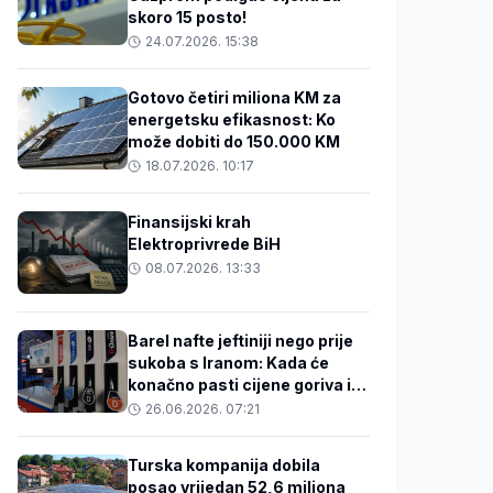
skoro 15 posto!
24.07.2026. 15:38
Gotovo četiri miliona KM za
energetsku efikasnost: Ko
može dobiti do 150.000 KM
18.07.2026. 10:17
Finansijski krah
Elektroprivrede BiH
08.07.2026. 13:33
Barel nafte jeftiniji nego prije
sukoba s Iranom: Kada će
konačno pasti cijene goriva i
hrane u BiH?
26.06.2026. 07:21
Turska kompanija dobila
posao vrijedan 52,6 miliona