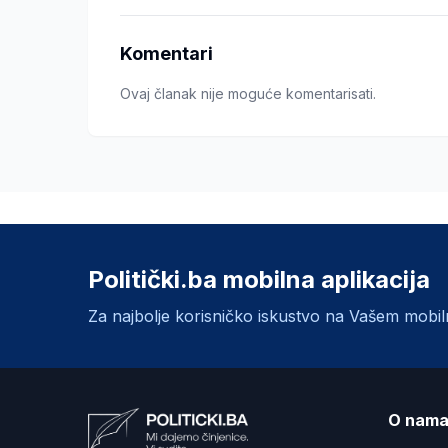
Komentari
Ovaj članak nije moguće komentarisati.
Politički.ba mobilna aplikacija
Za najbolje korisničko iskustvo na Vašem mobi
O nam