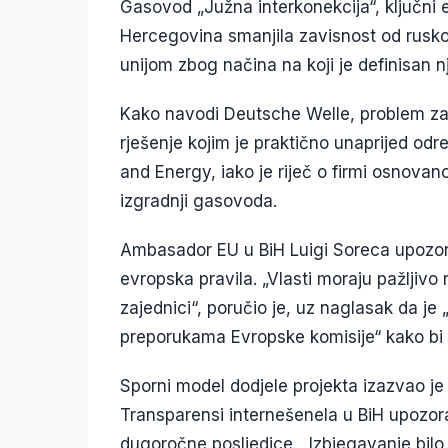
Gasovod „Južna interkonekcija“, ključni e
Hercegovina smanjila zavisnost od rusko
unijom zbog načina na koji je definisan n
Kako navodi Deutsche Welle, problem za 
rješenje kojim je praktično unaprijed o
and Energy, iako je riječ o firmi osnovan
izgradnji gasovoda.
Ambasador EU u BiH Luigi Soreca upozori
evropska pravila. „Vlasti moraju pažljivo
zajednici“, poručio je, uz naglasak da j
preporukama Evropske komisije“ kako bi
Sporni model dodjele projekta izazvao je r
Transparensi internešenela u BiH upozor
dugoročne posljedice. „Izbjegavanje bilo