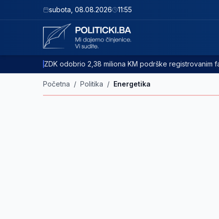
subota
,
08.08.2026
11:55
ZDK odobrio 2,38 miliona KM podrške registrovanim
Početna
/
Politika
/
Energetika