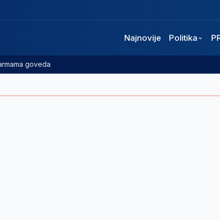
Najnovije
Politika
P
 farmama goveda