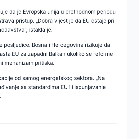
uje da je Evropska unija u prethodnom periodu
trava pristup. „Dobra vijest je da EU ostaje pri
nodavstva“, istakla je.
ske posljedice. Bosna i Hercegovina rizikuje da
rasta EU za zapadni Balkan ukoliko se reforme
ni mehanizam pritiska.
likacije od samog energetskog sektora. „Na
klađivanje sa standardima EU ili ispunjavanje
.