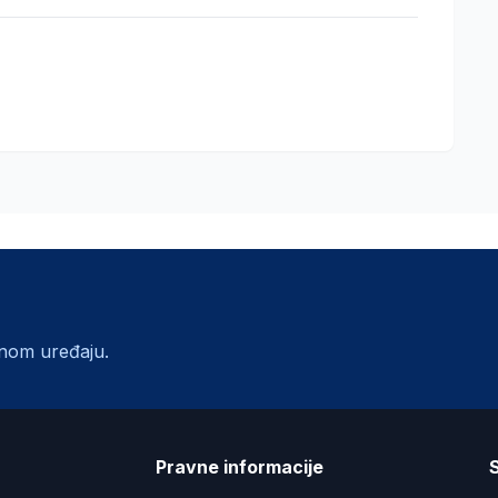
lnom uređaju.
a
Pravne informacije
S