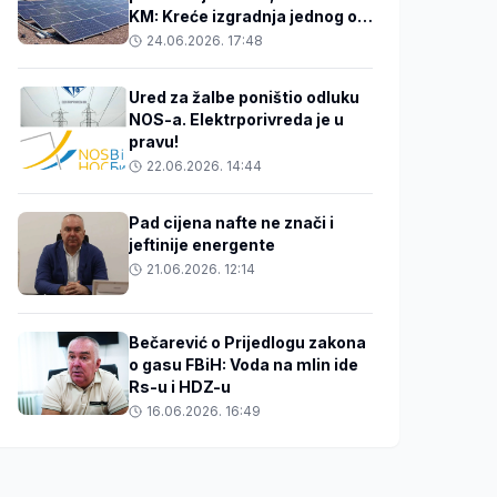
KM: Kreće izgradnja jednog od
najvećih solarnih projekata u
24.06.2026. 17:48
BiH
Ured za žalbe poništio odluku
NOS-a. Elektrporivreda je u
pravu!
22.06.2026. 14:44
Pad cijena nafte ne znači i
jeftinije energente
21.06.2026. 12:14
Bečarević o Prijedlogu zakona
o gasu FBiH: Voda na mlin ide
Rs-u i HDZ-u
16.06.2026. 16:49