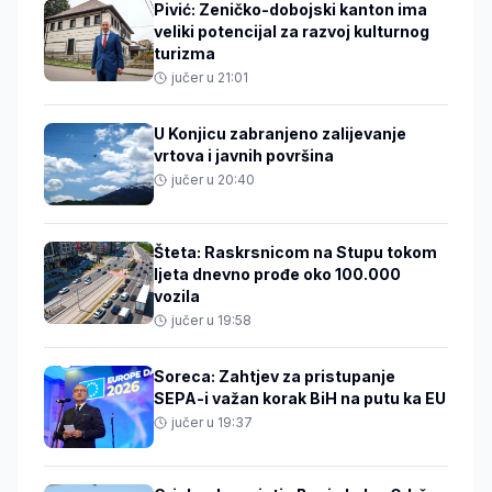
Pivić: Zeničko-dobojski kanton ima
veliki potencijal za razvoj kulturnog
turizma
jučer u 21:01
U Konjicu zabranjeno zalijevanje
vrtova i javnih površina
jučer u 20:40
Šteta: Raskrsnicom na Stupu tokom
ljeta dnevno prođe oko 100.000
vozila
jučer u 19:58
Soreca: Zahtjev za pristupanje
SEPA-i važan korak BiH na putu ka EU
jučer u 19:37