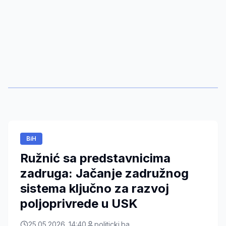
BiH
Ružnić sa predstavnicima
zadruga: Jačanje zadružnog
sistema ključno za razvoj
poljoprivrede u USK
25.05.2026. 14:40
politicki.ba