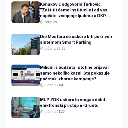
Konaković odgovorio Turković:
"Zaštitit ćemo institucije i od vas,
napišite izvinjenje ljudima u DKP
mreži"
prije 2h
Dio Mostara će uskoro biti pokriven
sistemom Smart Parking
jučer u 22:25
Milioni iz budžeta, stotine prijava i
samo nekoliko kazni: Šta pokazuje
početak izborne kampanje?
jučer u 21:43
MUP ZDK uskoro bi mogao dobiti
elektronski pristup e-Gruntu
jučer u 21:22