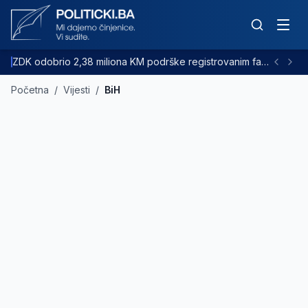
ZDK odobrio 2,38 miliona KM podrške registrovanim farmama goveda
Početna
/
Vijesti
/
BiH