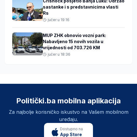
Crishock posjetio Banja Luku: Održao
sastanke i s predstavnicima vlasti
Rs
jučer u 19:16
MUP ZHK obnovio vozni park:
Nabavljeno 15 novih vozila u
vrijednosti od 703.726 KM
jučer u 18:36
Politički.ba mobilna aplikacija
Za najbolje korisničko iskustvo na Vašem mobilnom
uređaju.
Dostupno na
App Store