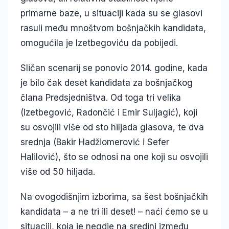
primarne baze, u situaciji kada su se glasovi
rasuli među mnoštvom bošnjačkih kandidata,
omogućila je Izetbegoviću da pobijedi.
Sličan scenarij se ponovio 2014. godine, kada
je bilo čak deset kandidata za bošnjačkog
člana Predsjedništva. Od toga tri velika
(Izetbegović, Radončić i Emir Suljagić), koji
su osvojili više od sto hiljada glasova, te dva
srednja (Bakir Hadžiomerović i Sefer
Halilović), što se odnosi na one koji su osvojili
više od 50 hiljada.
Na ovogodišnjim izborima, sa šest bošnjačkih
kandidata – a ne tri ili deset! – naći ćemo se u
situaciji, koja je negdje na sredini između