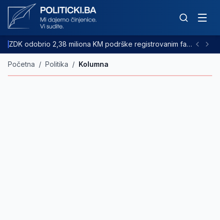
ZDK odobrio 2,38 miliona KM podrške registrovanim farmama goveda
Početna
/
Politika
/
Kolumna