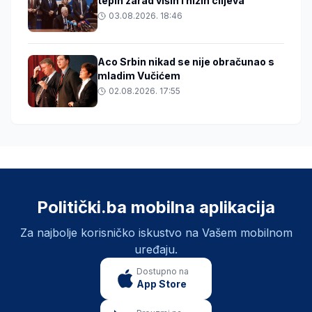
tepih zarad viših i nižih ciljeva
03.08.2026. 18:46
Aco Srbin nikad se nije obračunao s
mladim Vučićem
02.08.2026. 17:55
Politički.ba mobilna aplikacija
Za najbolje korisničko iskustvo na Vašem mobilnom
uređaju.
Dostupno na
App Store