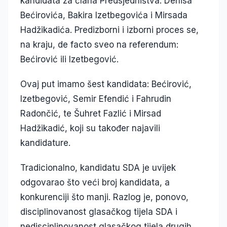
kandidata za člana Predsjedništva: Denisa
Bećirovića, Bakira Izetbegovića i Mirsada
Hadžikadića. Predizborni i izborni proces se,
na kraju, de facto sveo na referendum:
Bećirović ili Izetbegović.
Ovaj put imamo šest kandidata: Bećirović,
Izetbegović, Semir Efendić i Fahrudin
Radončić, te Šuhret Fazlić i Mirsad
Hadžikadić, koji su također najavili
kandidature.
Tradicionalno, kandidatu SDA je uvijek
odgovarao što veći broj kandidata, a
konkurenciji što manji. Razlog je, ponovo,
disciplinovanost glasačkog tijela SDA i
nedisciplinovanost glasačkog tijela drugih.