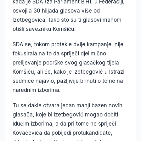
kada je SDA (za Parlament BiH), u Federaciji,
osvojila 30 hiljada glasova više od
Izetbegovića, tako što su ti glasovi mahom
otišli savezniku Komšiću.
SDA se, tokom protekle dvije kampanje, nije
fokusirala na to da spriječi djelimično
prelijevanje podrške svog glasačkog tijela
Komšiću, ali će, kako je Izetbegović u Istrazi
sedmice najavio, pažljivije brinuti o tome na
narednim izborima.
Tu se dakle otvara jedan manji bazen novih
glasača, koje bi Izetbegović mogao dobiti
idućim izborima, a da pri tome ne spriječi
Kovačevića da pobijedi protukandidate,