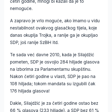
četiri godine, mnogi bi kazali da je to
nemoguće.
A zapravo je vrlo moguće, ako imamo u vidu
nestabilnost ovakvog glasačkog tijela, koje
danas okuplja Trojka, a ranije ga je okupljao
SDP, još ranije SzBiH itd.
Te sada već davne 2010, kada je Silajdžić
pometen, SDP je osvojio 284 hiljade glasova
na izborima za Parlamentarnu skupštinu.
Nakon četiri godine u vlasti, SDP je pao na
108 hiljada; tokom mandata su izgubili čak
176 hiljada glasova!
Dakle, Silajdžić je za četiri godine ostao bez
66 % glasova (233 hiljade), a SDP bez 61 %