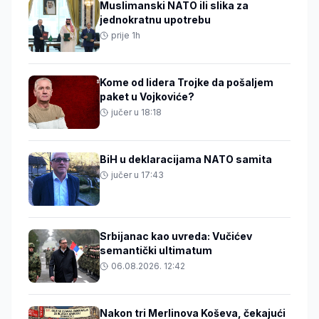
Muslimanski NATO ili slika za
jednokratnu upotrebu
prije 1h
Kome od lidera Trojke da pošaljem
paket u Vojkoviće?
jučer u 18:18
BiH u deklaracijama NATO samita
jučer u 17:43
Srbijanac kao uvreda: Vučićev
semantički ultimatum
06.08.2026. 12:42
Nakon tri Merlinova Koševa, čekajući