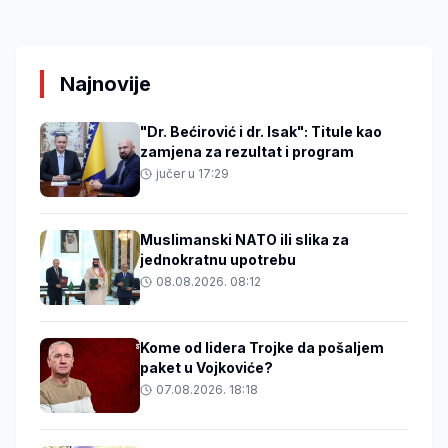
Najnovije
"Dr. Bećirović i dr. Isak": Titule kao
zamjena za rezultat i program
jučer u 17:29
Muslimanski NATO ili slika za
jednokratnu upotrebu
08.08.2026. 08:12
Kome od lidera Trojke da pošaljem
paket u Vojkoviće?
07.08.2026. 18:18