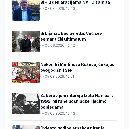
BiH u deklaracijama NATO samita
07.08.2026. 17:43
Srbijanac kao uvreda: Vučićev
semantički ultimatum
06.08.2026. 12:42
Nakon tri Merlinova Koševa, čekajući
ovogodišnji SFF
05.08.2026. 16:21
Zaboravljeni intervju Izeta Nanića iz
1995: Mi rane bošnjačke liječimo
pobjedama
05.08.2026. 13:43
Dvjesto godina srpskog pitanja: