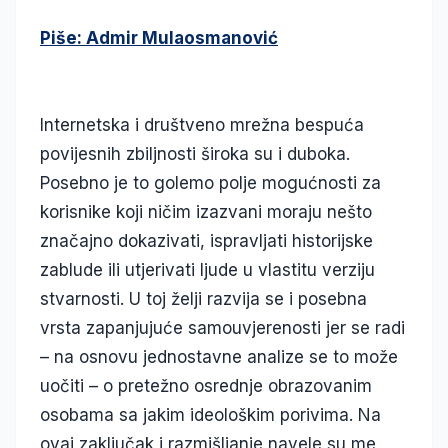
Piše: Admir Mulaosmanović
Internetska i društveno mrežna bespuća
povijesnih zbiljnosti široka su i duboka.
Posebno je to golemo polje mogućnosti za
korisnike koji ničim izazvani moraju nešto
značajno dokazivati, ispravljati historijske
zablude ili utjerivati ljude u vlastitu verziju
stvarnosti. U toj želji razvija se i posebna
vrsta zapanjujuće samouvjerenosti jer se radi
– na osnovu jednostavne analize se to može
uočiti – o pretežno osrednje obrazovanim
osobama sa jakim ideološkim porivima. Na
ovaj zaključak i razmišljanje navele su me