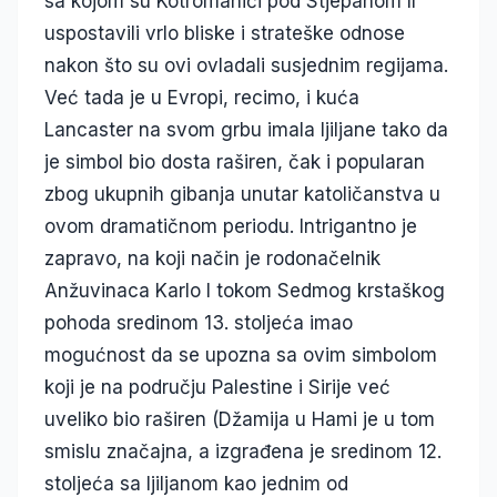
sa kojom su Kotromanići pod Stjepanom II
uspostavili vrlo bliske i strateške odnose
nakon što su ovi ovladali susjednim regijama.
Već tada je u Evropi, recimo, i kuća
Lancaster na svom grbu imala ljiljane tako da
je simbol bio dosta raširen, čak i popularan
zbog ukupnih gibanja unutar katoličanstva u
ovom dramatičnom periodu. Intrigantno je
zapravo, na koji način je rodonačelnik
Anžuvinaca Karlo I tokom Sedmog krstaškog
pohoda sredinom 13. stoljeća imao
mogućnost da se upozna sa ovim simbolom
koji je na području Palestine i Sirije već
uveliko bio raširen (Džamija u Hami je u tom
smislu značajna, a izgrađena je sredinom 12.
stoljeća sa ljiljanom kao jednim od