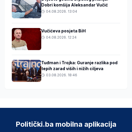
Dobri komšija Aleksandar Vučić
04.08.2026. 13:04
Vučićeva posjeta BiH
04.08.2026. 12:24
Tuđman i Trojka: Guranje razlika pod
tepih zarad viših i nižih ciljeva
03.08.2026. 18:46
Politički.ba mobilna aplikacija