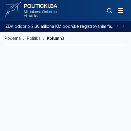
ZDK odobrio 2,38 miliona KM podrške registrovanim farmama goveda
Početna
/
Politika
/
Kolumna