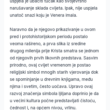
uspjela je ubaciti tučak kao svojevrsno
narušavanje sklada cvijeta. Ipak, nije uspjela
unatoč snazi koju je Venera imala.
Naravno da je njegovo prikazivanje u ovom
pred i protohistorijskom periodu postalo
veoma rašireno, a prva slika iz sredine
drugog milenija prije Krista smatra se jednom
od njegovih prvih likovnih predstava. Sasvim
prirodno, ovaj cvijet vremenom je postao
religijski simbol mnogih starih vjerovanja dok
se spominjanje u drevnim knjigama, među
njima i svetim, često uočava. Upravo ovaj
razvoj značenja simbola ljiljana doprinio je da
u većini kultura počne predstavljati čistoću,
čednost i, na općem nivou, vrlinu.