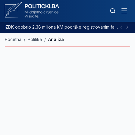
ZDK odobrio 2,38 miliona KM podrške registrovanim farmama goveda
Početna
/
Politika
/
Analiza