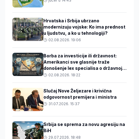
jučer u 14:43
Hrvatska i Srbija ubrzano
modernizuju vojske: Ko ima prednost
u ljudstvu, a ko u tehnologiji?
02.08.2026. 19:06
Borba za investicije ili državnost:
Amerikanci sve glasnije traže
donošenje lex specialisa o državnoj
imovini
02.08.2026. 18:22
Slučaj Nove Željezare i krivična
odgovornost premijera i ministra
31.07.2026. 15:37
Srbija se sprema za novu agresiju na
BiH
29.07.2026. 18:48