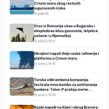
Crnom moru zbog rastućih
sigurnosnih rizika
prije 9h
Dron iz Rumunije ušao u Bugarsku i
eksplodirao blizu gasovoda, letjelice
uočene i u Njemačkoj
jučer u 15:01
Ukrajinci napali dvije ruske rafinerije i
platformu u Crnom moru
jučer u 14:10
Turska odbrambena kompanija
testirala novu bombu za uništavanje
bunkera: Tolun-P probija metar
armiranog betona
jučer u 10:32
Ruski napadi na Kijev i okrug Brovary: