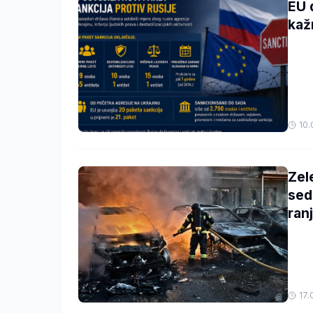
EU 
kaž
10.
Zel
sed
ran
17.