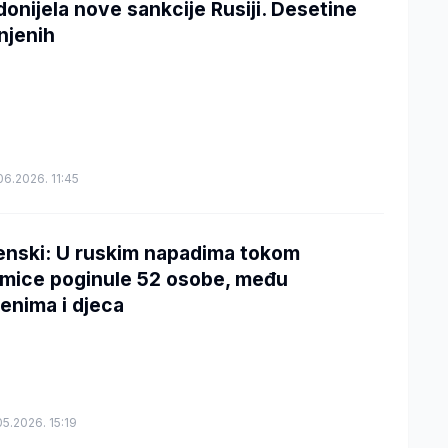
donijela nove sankcije Rusiji. Desetine
njenih
06.2026. 11:45
enski: U ruskim napadima tokom
mice poginule 52 osobe, među
jenima i djeca
05.2026. 15:19