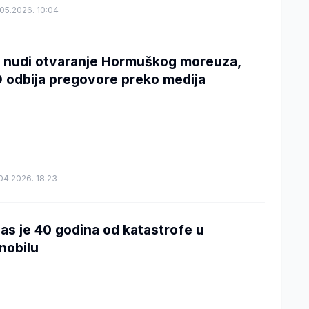
05.2026. 10:04
n nudi otvaranje Hormuškog moreuza,
 odbija pregovore preko medija
04.2026. 18:23
as je 40 godina od katastrofe u
nobilu