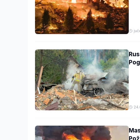
juč
Rus
Pog
24.
Mas
Pož