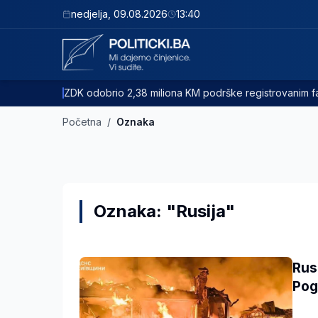
nedjelja
,
09.08.2026
13:40
ZDK odobrio 2,38 miliona KM podrške registrovanim
Početna
/
Oznaka
Oznaka: "Rusija"
Rus
Pog