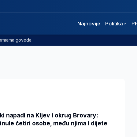
Najnovije
Politika
P
 farmama goveda
ki napadi na Kijev i okrug Brovary:
inule četiri osobe, među njima i dijete