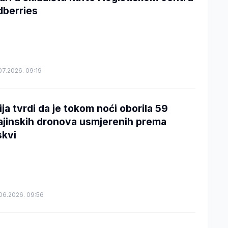
dberries
07.2026. 09:19
ija tvrdi da je tokom noći oborila 59
ajinskih dronova usmjerenih prema
kvi
06.2026. 09:56