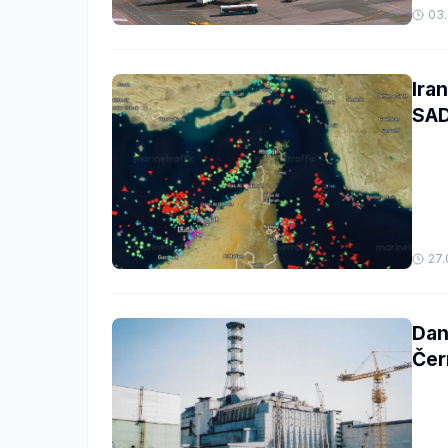
03.
Ira
SAD
27.
Dan
Čer