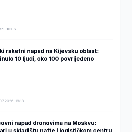
er u 10:06
ki raketni napad na Kijevsku oblast:
inulo 10 ljudi, oko 100 povrijeđeno
07.2026. 18:18
ovni napad dronovima na Moskvu:
ari u skladištu nafte i logističkom centru