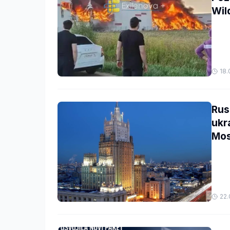
Wil
18.
Rus
ukr
Mos
22.