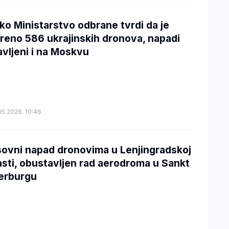
ko Ministarstvo odbrane tvrdi da je
reno 586 ukrajinskih dronova, napadi
javljeni i na Moskvu
05.2026. 10:46
ovni napad dronovima u Lenjingradskoj
asti, obustavljen rad aerodroma u Sankt
erburgu