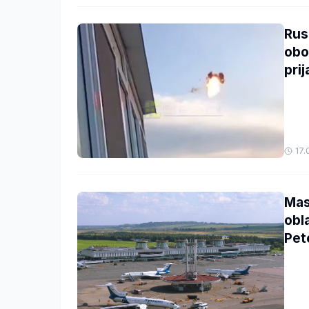
Rus
obo
pri
17.
Mas
obl
Pet