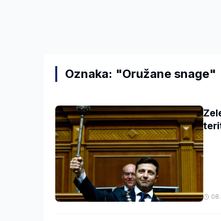
Oznaka: "Oružane snage"
Zel
teri
08.