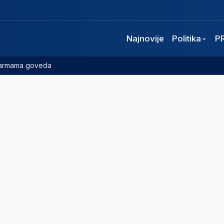
Najnovije
Politika
P
 farmama goveda