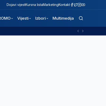
Dojavi vijest
Kursna lista
Marketing
Kontakt
ROMO
Vijesti
Izbori
Multimedija