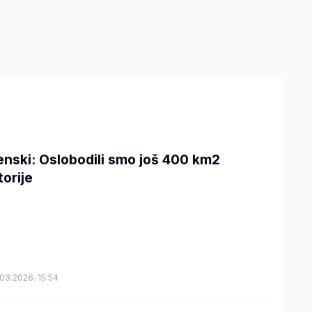
enski: Oslobodili smo još 400 km2
torije
03.2026. 15:54