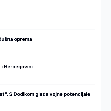
zdušna oprema
 i Hercegovini
st". S Dodikom gleda vojne potencijale