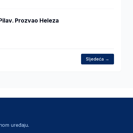
Pilav. Prozvao Heleza
Sljedeća →
lnom uređaju.