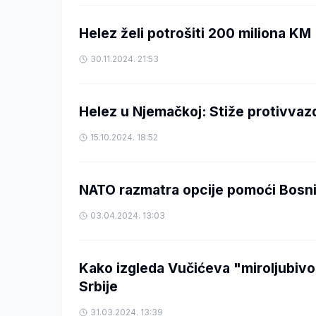
Helez želi potrošiti 200 miliona KM
30.11.2024. 21:53
Helez u Njemačkoj: Stiže protivva
15.10.2024. 18:52
NATO razmatra opcije pomoći Bosni
03.04.2024. 13:03
Kako izgleda Vučićeva "miroljubivo
Srbije
31.03.2024. 13:39