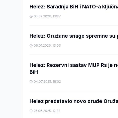
Helez: Saradnja BiH i NATO-a ključna
05.02.2026. 13:27
Helez: Oružane snage spremne su
06.01.2026. 13:03
Helez: Rezervni sastav MUP Rs je 
BiH
04.07.2025. 18:02
Helez predstavio novo oruđe Oruža
25.06.2025. 12:32