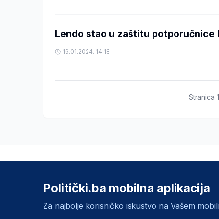
Lendo stao u zaštitu potporučnice 
16.01.2024. 14:18
Stranica
1
Politički.ba mobilna aplikacija
Za najbolje korisničko iskustvo na Vašem mobi