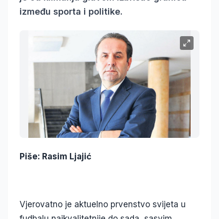
između sporta i politike.
Piše: Rasim Ljajić
Vjerovatno je aktuelno prvenstvo svijeta u
fudbalu najkvalitetnije do sada, sasvim