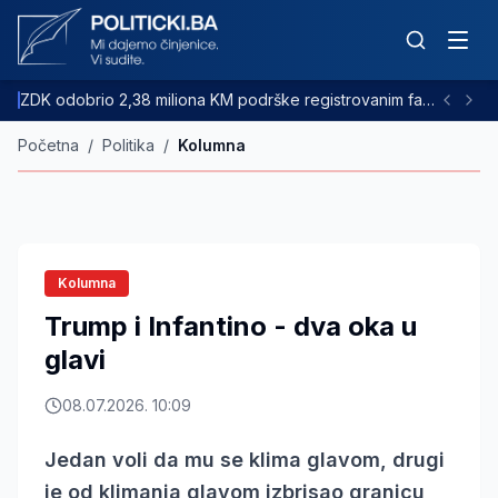
ZDK odobrio 2,38 miliona KM podrške registrovanim farmama goveda
Početna
/
Politika
/
Kolumna
Kolumna
Trump i Infantino - dva oka u
glavi
08.07.2026. 10:09
Jedan voli da mu se klima glavom, drugi
je od klimanja glavom izbrisao granicu