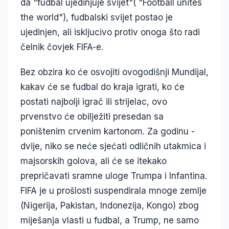
da "fudbal ujedinjuje svijet"( "Football unites
the world"), fudbalski svijet postao je
ujedinjen, ali iskljucivo protiv onoga što radi
čelnik čovjek FIFA-e.
Bez obzira ko će osvojiti ovogodišnji Mundijal,
kakav će se fudbal do kraja igrati, ko će
postati najbolji igrač ili strijelac, ovo
prvenstvo će obilježiti presedan sa
poništenim crvenim kartonom. Za godinu -
dvije, niko se neće sjećati odličnih utakmica i
majsorskih golova, ali će se itekako
prepričavati sramne uloge Trumpa i Infantina.
FIFA je u prošlosti suspendirala mnoge zemlje
(Nigerija, Pakistan, Indonezija, Kongo) zbog
miješanja vlasti u fudbal, a Trump, ne samo