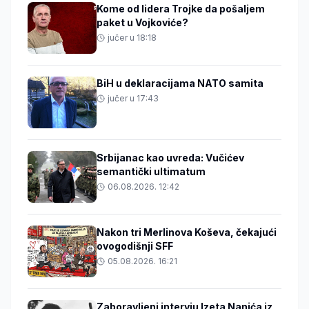
Kome od lidera Trojke da pošaljem
paket u Vojkoviće?
jučer u 18:18
BiH u deklaracijama NATO samita
jučer u 17:43
Srbijanac kao uvreda: Vučićev
semantički ultimatum
06.08.2026. 12:42
Nakon tri Merlinova Koševa, čekajući
ovogodišnji SFF
05.08.2026. 16:21
Zaboravljeni intervju Izeta Nanića iz