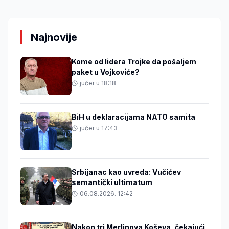
Najnovije
Kome od lidera Trojke da pošaljem
paket u Vojkoviće?
jučer u 18:18
BiH u deklaracijama NATO samita
jučer u 17:43
Srbijanac kao uvreda: Vučićev
semantički ultimatum
06.08.2026. 12:42
Nakon tri Merlinova Koševa, čekajući