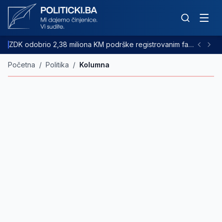
ZDK odobrio 2,38 miliona KM podrške registrovanim farmama goveda
Početna
/
Politika
/
Kolumna