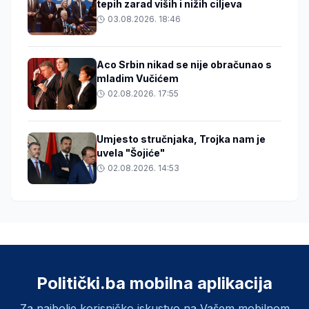
tepih zarad viših i nižih ciljeva
03.08.2026. 18:46
Aco Srbin nikad se nije obračunao s
mladim Vučićem
02.08.2026. 17:55
Umjesto stručnjaka, Trojka nam je
uvela "Šojiće"
02.08.2026. 14:53
Politički.ba mobilna aplikacija
Za najbolje korisničko iskustvo na Vašem mobilnom