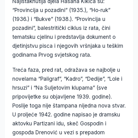
Najistaknutija djela Hasana Kikića su:
“Provincija u pozadini” (1935.), “Ho-ruk”
(1936.) i “Bukve” (1938.). “Provincija u
pozadini”, balestritički ciklus iz rata, čini
tematsku cjelinu i predstavlja dokument o
djetinjstvu pisca i njegovih vršnjaka u teškim
godinama Prvog svjetskog rata.
Treća faza, pred rat, odražava se najbolje u
novelama “Paligraf”, “Kadro”, “Dedije”, “Lole i
hrsuzi” i “Na Suljetovim klupama” (sve
pripovijetke su objavljene 1939. godine).
Poslije toga nije štampana nijedna nova stvar.
U proljeće 1942. godine napisao je dramsku
aktovku Partizani idu, skeč Gospodin i
gospođa Drenović u vezi s prepadom