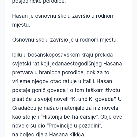
posjedničke porodice.
Hasan je osnovnu školu završio u rodnom
mjestu.
Osnovnu školu završio je u rodnom mjestu.
Idilu u bosanskoposavskom kraju prekida I
svjetski rat koji jedanaestogodišnjeg Hasana
pretvara u hranioca porodice, dok za to
vrijeme njegov otac ratuje u Italiji. Hasan
postaje gonič goveda i o tom teškom životu
pisat će u svojoj noveli “K. und K. goveda”. U
Gradačcu je našao materijale za niz novela
kao što je i “Historija be-ha čaršije”. Obje ove
novele su dio “Provincije u pozadini”,
najboljeg djela Hasana Kikića.