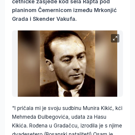
četničke zasjede kod sela Rapta pod
planinom Čemernicom između Mrkonjić
Grada i Skender Vakufa.
"I pričala mi je svoju sudbinu Munira Kikić, kći
Mehmeda Đulbegovića, udata za Hasu
Kikića. Rođena u Gradačcu, izrodila je s njime
dvadesetero (Bosanski natalitet!) Osam je