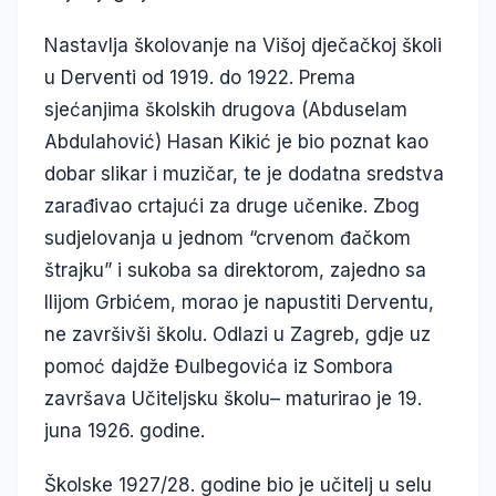
Nastavlja školovanje na Višoj dječačkoj školi
u Derventi od 1919. do 1922. Prema
sjećanjima školskih drugova (Abduselam
Abdulahović) Hasan Kikić je bio poznat kao
dobar slikar i muzičar, te je dodatna sredstva
zarađivao crtajući za druge učenike. Zbog
sudjelovanja u jednom “crvenom đačkom
štrajku” i sukoba sa direktorom, zajedno sa
Ilijom Grbićem, morao je napustiti Derventu,
ne završivši školu. Odlazi u Zagreb, gdje uz
pomoć dajdže Đulbegovića iz Sombora
završava Učiteljsku školu– maturirao je 19.
juna 1926. godine.
Školske 1927/28. godine bio je učitelj u selu