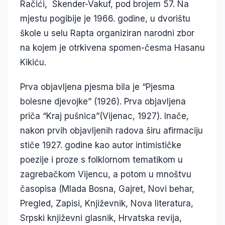
Račići, Skender-Vakuf, pod brojem 57. Na
mjestu pogibije je 1966. godine, u dvorištu
škole u selu Rapta organiziran narodni zbor
na kojem je otrkivena spomen-česma Hasanu
Kikiću.
Prva objavljena pjesma bila je “Pjesma
bolesne djevojke” (1926). Prva objavljena
priča “Kraj pušnica”(Vijenac, 1927). Inače,
nakon prvih objavljenih radova širu afirmaciju
stiče 1927. godine kao autor intimističke
poezije i proze s folklornom tematikom u
zagrebačkom Vijencu, a potom u mnoštvu
časopisa (Mlada Bosna, Gajret, Novi behar,
Pregled, Zapisi, Književnik, Nova literatura,
Srpski književni glasnik, Hrvatska revija,