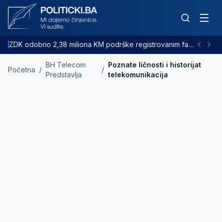
ZDK odobrio 2,38 miliona KM podrške registrovanim farmama goveda
BH Telecom
Poznate ličnosti i historijat
Početna
/
/
Predstavlja
telekomunikacija