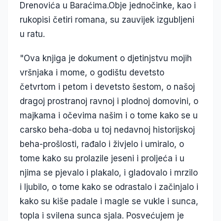
Drenovića u Baraćima.Obje jednočinke, kao i
rukopisi četiri romana, su zauvijek izgubljeni
u ratu.
"Ova knjiga je dokument o djetinjstvu mojih
vršnjaka i mome, o godištu devetsto
četvrtom i petom i devetsto šestom, o našoj
dragoj prostranoj ravnoj i plodnoj domovini, o
majkama i očevima našim i o tome kako se u
carsko beha-doba u toj nedavnoj historijskoj
beha-prošlosti, rađalo i živjelo i umiralo, o
tome kako su prolazile jeseni i proljeća i u
njima se pjevalo i plakalo, i gladovalo i mrzilo
i ljubilo, o tome kako se odrastalo i začinjalo i
kako su kiše padale i magle se vukle i sunca,
topla i svilena sunca sjala. Posvećujem je