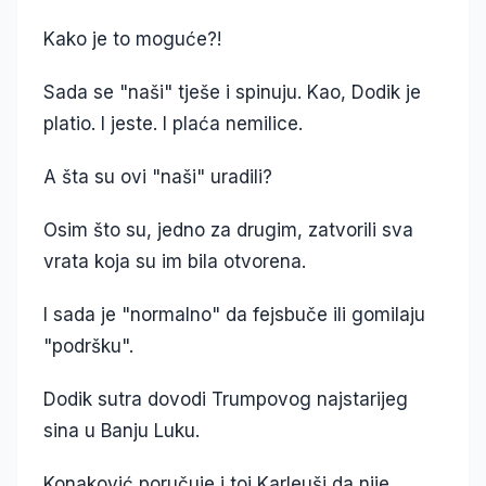
Kako je to moguće?!
Sada se "naši" tješe i spinuju. Kao, Dodik je
platio. I jeste. I plaća nemilice.
A šta su ovi "naši" uradili?
Osim što su, jedno za drugim, zatvorili sva
vrata koja su im bila otvorena.
I sada je "normalno" da fejsbuče ili gomilaju
"podršku".
Dodik sutra dovodi Trumpovog najstarijeg
sina u Banju Luku.
Konaković poručuje i toj Karleuši da nije