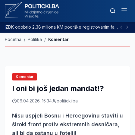
ZDK odobrio 2,38 miliona KM podrške registrovanim farmama goveda
Početna
/
Politika
/
Komentar
Komentar
I oni bi još jedan mandat!?
06.04.2026. 15:34
politicki.ba
Nisu uspjeli Bosnu i Hercegovinu staviti u
široki front protiv ekstremnih desničara,
ali bi da ostanu u fotelji!