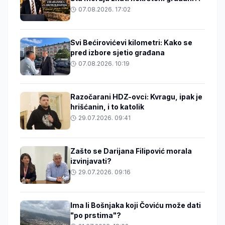
07.08.2026. 17:02
Svi Bećirovićevi kilometri: Kako se
pred izbore sjetio građana
07.08.2026. 10:19
Razočarani HDZ-ovci: Kvragu, ipak je
hrišćanin, i to katolik
29.07.2026. 09:41
Zašto se Darijana Filipović morala
izvinjavati?
29.07.2026. 09:16
Ima li Bošnjaka koji Čoviću može dati
"po prstima"?