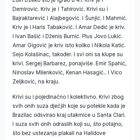
Edin Džeko što je igrao u 41. Kriv je i
Demirović. Kriv je i Tahirović. Krivi su i
Bajraktarević i Alajbegović. I Šunjić. I Mahmić.
Kriv je i Haris Tabaković. I Amar Dedić je kriv.
I Ivan Bašić i Dženis Burnić. Plus Jovo Lukić.
Amar Gigović je kriv isto koliko i Nikola Katić.
Sejo Kolašinac, također. I svi oni sa klupe su
krivi. Sergej Barbarez, ponajviše. Emir Spahić,
Ninoslav Milenković, Kenan Hasagić.. I Vico
Zeljković, na kraju.
Krivi su i pojedinačno I kolektivno. Krivi zbog
svih onih suza dječjih koje su potekle kada je
Brazilac odsvirao kraj utakmice u Santa Clari.
I suza svih onih odraslih koji su, što potajno,
što bez ustezanja plakali na Halidove