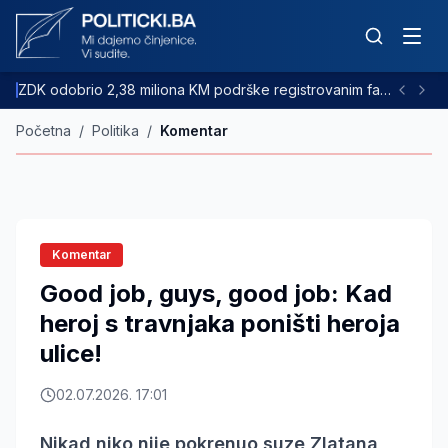
ZDK odobrio 2,38 miliona KM podrške registrovanim farmama goveda
Početna
/
Politika
/
Komentar
Komentar
Good job, guys, good job: Kad
heroj s travnjaka poništi heroja
ulice!
02.07.2026. 17:01
Nikad niko nije pokrenuo suze Zlatana