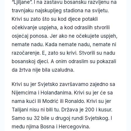
“Ljiljane”. I na zastavu bosansku razvijenu na
travnjaku najskupljeg stadiona na svijetu.
Krivi su zato što su kod djece potakli
očekivanje uspjeha, a kod odraslih stvorili
osjećaj ponosa. Jer ako ne očekujete uspjeh,
nemate nadu. Kada nemate nadu, nemate ni
razočarenje. E, zato su krivi. Stvorili su nadu
bosanskoj djeci. A onim odraslim su pokazali
da žrtva nije bila uzaludna.
Krivi su jer Svjetsko završavamo zajedno sa
Nijemcima i Holanđanima. Krivi su jer će sa
nama kući ili Modrić ili Ronaldo. Krivi su jer
Talijani nisu ni bili tu. Država je 200 i kusur.
Samo su 32 bile u drugoj rundi Svjetskog. I
među njima Bosna i Hercegovina.