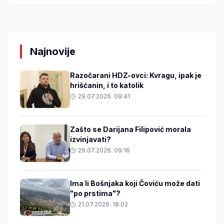
Najnovije
Razočarani HDZ-ovci: Kvragu, ipak je
hrišćanin, i to katolik
29.07.2026. 09:41
Zašto se Darijana Filipović morala
izvinjavati?
29.07.2026. 09:16
Ima li Bošnjaka koji Čoviću može dati
"po prstima"?
21.07.2026. 18:02