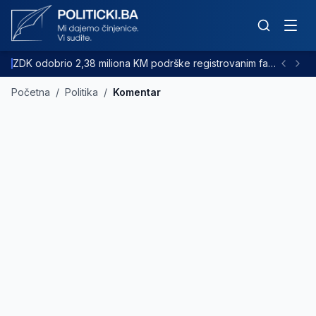
ZDK odobrio 2,38 miliona KM podrške registrovanim farmama goveda
Početna
/
Politika
/
Komentar