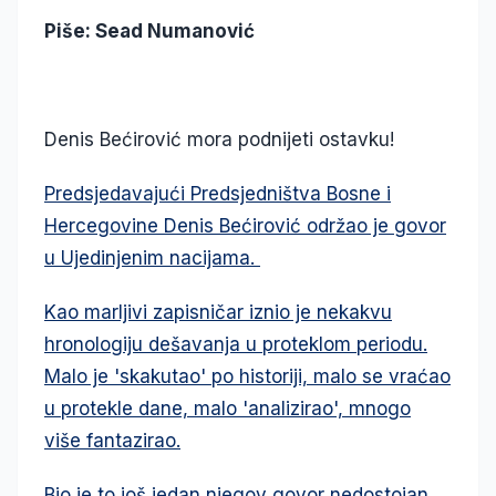
Piše: Sead Numanović
Denis Bećirović mora podnijeti ostavku!
Predsjedavajući Predsjedništva Bosne i
Hercegovine Denis Bećirović održao je govor
u Ujedinjenim nacijama.
Kao marljivi zapisničar iznio je nekakvu
hronologiju dešavanja u proteklom periodu.
Malo je 'skakutao' po historiji, malo se vraćao
u protekle dane, malo 'analizirao', mnogo
više fantazirao.
Bio je to još jedan njegov govor nedostojan