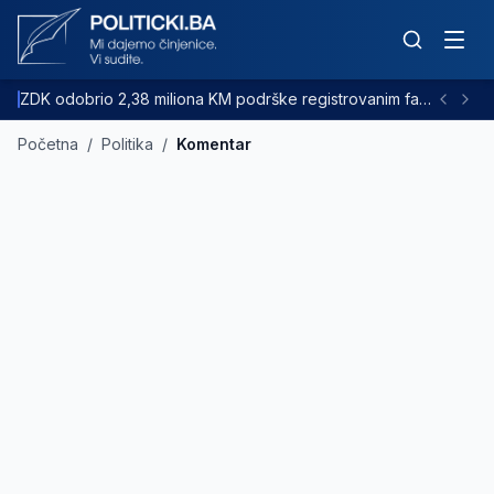
ZDK odobrio 2,38 miliona KM podrške registrovanim farmama goveda
Početna
/
Politika
/
Komentar