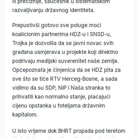
ili preciznije, saučesnik u sistematskom
razvaljivanju državnog identiteta.
Prepustivši gotovo sve poluge moći
koalicionim partnerima HDZ-u i SNSD-u,
Trojka je dozvolila da se javni novac svih
građana usmjerava u projekte koji direktno
podrivaju medijski suverenitet naše zemlje.
Općepoznata je činjenica da se HDZ pita za
sve što se tiče RTV Herceg-Bosne, a sada
vidimo da su SDP, NiP i Naša stranka to
prihvatili kao normalno stanje, plaćajući
cijenu opstanka u foteljama državnim
kapitalom.
U isto vrijeme dok BHRT propada pod teretom