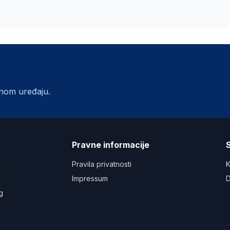
lnom uređaju.
a
Pravne informacije
S
u
Pravila privatnosti
K
Impressum
D
g