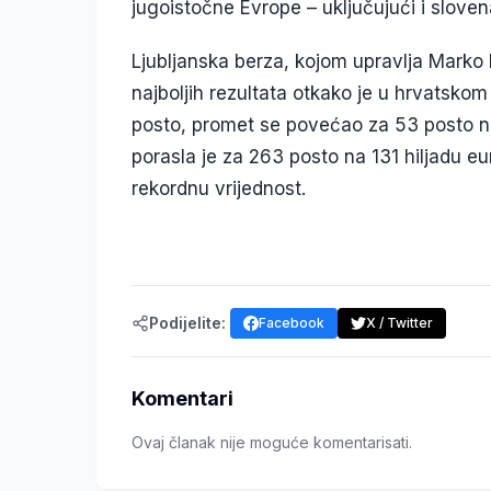
jugoistočne Evrope – uključujući i slove
Ljubljanska berza, kojom upravlja Marko 
najboljih rezultata otkako je u hrvatsko
posto, promet se povećao za 53 posto na
porasla je za 263 posto na 131 hiljadu e
rekordnu vrijednost.
Podijelite:
Facebook
X / Twitter
Komentari
Ovaj članak nije moguće komentarisati.