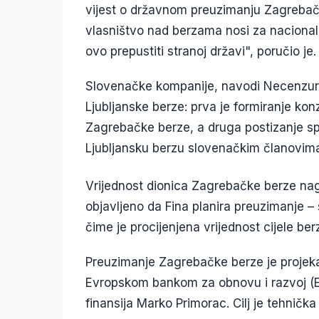
vijest o državnom preuzimanju Zagrebačke
vlasništvo nad berzama nosi za nacionaln
ovo prepustiti stranoj državi", poručio je.
Slovenačke kompanije, navodi Necenzurir
Ljubljanske berze: prva je formiranje konz
Zagrebačke berze, a druga postizanje s
Ljubljansku berzu slovenačkim članovima 
Vrijednost dionica Zagrebačke berze nag
objavljeno da Fina planira preuzimanje –
čime je procijenjena vrijednost cijele be
Preuzimanje Zagrebačke berze je projekat
Evropskom bankom za obnovu i razvoj (EB
finansija Marko Primorac. Cilj je tehnička