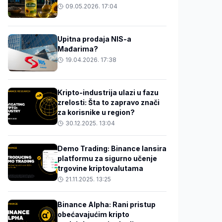
09.05.2026. 17:04
Upitna prodaja NIS-a
Mađarima?
19.04.2026. 17:38
Kripto-industrija ulazi u fazu
zrelosti: Šta to zapravo znači
za korisnike u region?
30.12.2025. 13:04
Demo Trading: Binance lansira
platformu za sigurno učenje
trgovine kriptovalutama
21.11.2025. 13:25
Binance Alpha: Rani pristup
obećavajućim kripto