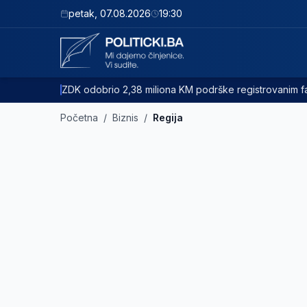
petak
,
07.08.2026
19:30
ZDK odobrio 2,38 miliona KM podrške registrovanim
Početna
/
Biznis
/
Regija