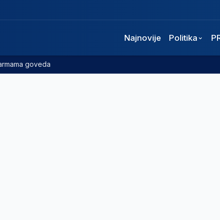
Najnovije
Politika
P
 farmama goveda