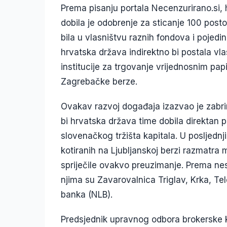
Prema pisanju portala Necenzurirano.si, 
dobila je odobrenje za sticanje 100 posto
bila u vlasništvu raznih fondova i pojed
hrvatska država indirektno bi postala vla
institucije za trgovanje vrijednosnim pap
Zagrebačke berze.
Ovakav razvoj događaja izazvao je zabrinu
bi hrvatska država time dobila direktan 
slovenačkog tržišta kapitala. U posljedn
kotiranih na Ljubljanskoj berzi razmatra
spriječile ovakvo preuzimanje. Prema n
njima su Zavarovalnica Triglav, Krka, Te
banka (NLB).
Predsjednik upravnog odbora brokerske kuć