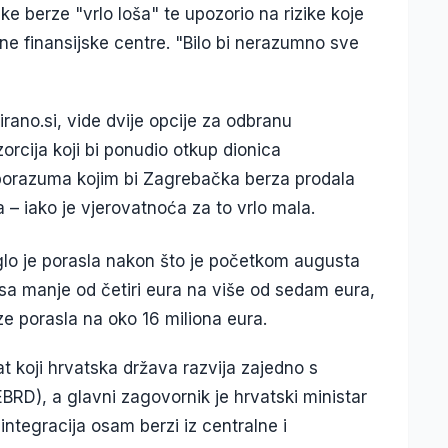
 berze "vrlo loša" te upozorio na rizike koje
e finansijske centre. "Bilo bi nerazumno sve
ano.si, vide dvije opcije za odbranu
orcija koji bi ponudio otkup dionica
porazuma kojim bi Zagrebačka berza prodala
– iako je vjerovatnoća za to vrlo mala.
lo je porasla nakon što je početkom augusta
 sa manje od četiri eura na više od sedam eura,
rze porasla na oko 16 miliona eura.
 koji hrvatska država razvija zajedno s
RD), a glavni zagovornik je hrvatski ministar
 integracija osam berzi iz centralne i