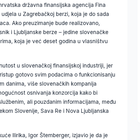
hrvatska državna finansijska agencija Fina
 udjela u Zagrebačkoj berzi, koja je do sada
inaca. Ako preuzimanje bude realizovano,
snik i Ljubljanske berze – jedine slovenačke
irima, koja je već deset godina u vlasništvu
tost u slovenačkoj finansijskoj industriji, jer
pristup gotovo svim podacima o funkcionisanju
jim danima, više slovenačkih kompanija
 mogućnost osnivanja konzorcija kako bi
eslužbenim, ali pouzdanim informacijama, među
lekom Slovenije, Sava Re i Nova Ljubljanska
e Ilirika, Igor Štemberger, izjavio je da je