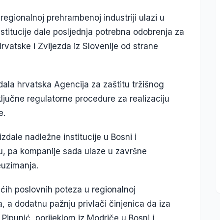
regionalnoj prehrambenoj industriji ulazi u
stitucije dale posljednja potrebna odobrenja za
rvatske i Zvijezda iz Slovenije od strane
dala hrvatska Agencija za zaštitu tržišnog
ljučne regulatorne procedure za realizaciju
e.
zdale nadležne institucije u Bosni i
ovu, pa kompanije sada ulaze u završne
euzimanja.
ćih poslovnih poteza u regionalnoj
a, a dodatnu pažnju privlači činjenica da iza
 Pipunić, porijeklom iz Modriče u Bosni i