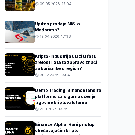
09.05.2026. 17:04
Upitna prodaja NIS-a
Mađarima?
19.04.2026. 17:38
Kripto-industrija ulazi u fazu
zrelosti: Šta to zapravo znači
za korisnike u region?
30.12.2025. 13:04
Demo Trading: Binance lansira
platformu za sigurno učenje
trgovine kriptovalutama
21.11.2025. 13:25
Binance Alpha: Rani pristup
obećavajućim kripto