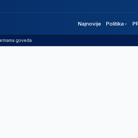
Najnovije
Politika
P
 farmama goveda