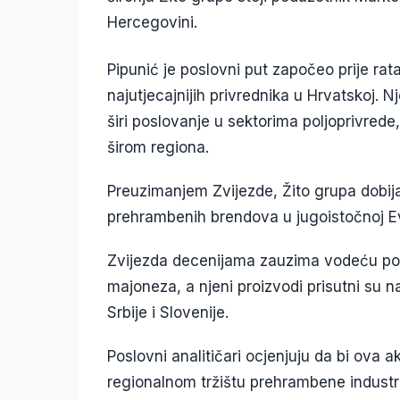
Hercegovini.
Pipunić je poslovni put započeo prije ra
najutjecajnijih privrednika u Hrvatskoj. 
širi poslovanje u sektorima poljoprivred
širom regiona.
Preuzimanjem Zvijezde, Žito grupa dobija
prehrambenih brendova u jugoistočnoj Ev
Zvijezda decenijama zauzima vodeću pozic
majoneza, a njeni proizvodi prisutni su n
Srbije i Slovenije.
Poslovni analitičari ocjenjuju da bi ova 
regionalnom tržištu prehrambene industr