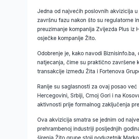
Jedna od najvećih poslovnih akvizicija u 
završnu fazu nakon što su regulatorne in
preuzimanje kompanija Zvijezda Plus iz H
osječke kompanije Žito.
Odobrenje je, kako navodi Biznisinfo.ba, 
natjecanja, čime su praktično završene k
transakcije između Žita i Fortenova Grup
Ranije su saglasnosti za ovaj posao već i
Hercegovini, Srbiji, Crnoj Gori i na Kos
aktivnosti prije formalnog zaključenja pr
Ova akvizicija smatra se jednim od najve
prehrambenoj industriji posljednjih godin
širenja Žito grupe stoji poduzetnik Marko