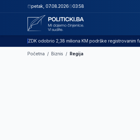
petak
,
07.08.2026
03:58
ZDK odobrio 2,38 miliona KM podrške registrovanim
Početna
/
Biznis
/
Regija