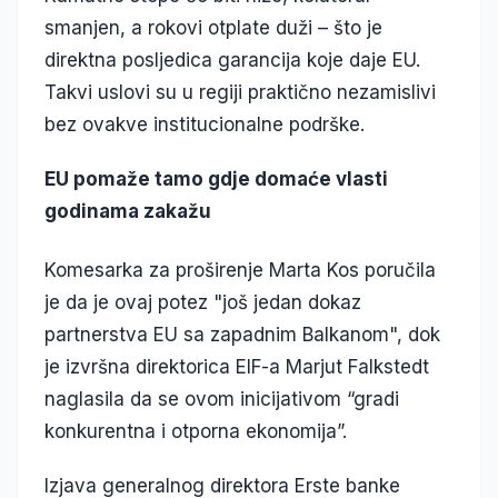
smanjen, a rokovi otplate duži – što je
direktna posljedica garancija koje daje EU.
Takvi uslovi su u regiji praktično nezamislivi
bez ovakve institucionalne podrške.
EU pomaže tamo gdje domaće vlasti
godinama zakažu
Komesarka za proširenje Marta Kos poručila
je da je ovaj potez "još jedan dokaz
partnerstva EU sa zapadnim Balkanom", dok
je izvršna direktorica EIF-a Marjut Falkstedt
naglasila da se ovom inicijativom “gradi
konkurentna i otporna ekonomija”.
Izjava generalnog direktora Erste banke