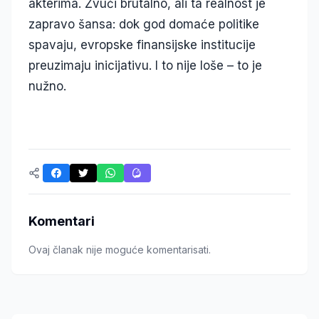
akterima. Zvuči brutalno, ali ta realnost je
zapravo šansa: dok god domaće politike
spavaju, evropske finansijske institucije
preuzimaju inicijativu. I to nije loše – to je
nužno.
Komentari
Ovaj članak nije moguće komentarisati.