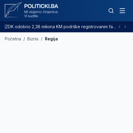
ZDK odobrio 2,38 miliona KM podrške registrovanim farmama goveda
Početna
/
Biznis
/
Regija