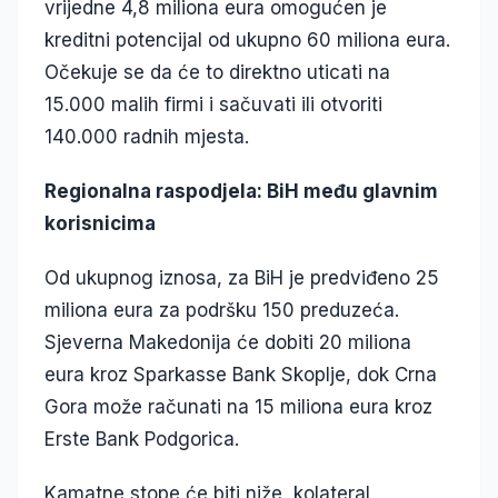
vrijedne 4,8 miliona eura omogućen je
kreditni potencijal od ukupno 60 miliona eura.
Očekuje se da će to direktno uticati na
15.000 malih firmi i sačuvati ili otvoriti
140.000 radnih mjesta.
Regionalna raspodjela: BiH među glavnim
korisnicima
Od ukupnog iznosa, za BiH je predviđeno 25
miliona eura za podršku 150 preduzeća.
Sjeverna Makedonija će dobiti 20 miliona
eura kroz Sparkasse Bank Skoplje, dok Crna
Gora može računati na 15 miliona eura kroz
Erste Bank Podgorica.
Kamatne stope će biti niže, kolateral