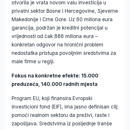
otvorila je vrata novom valu investicija u
privatni sektor Bosne i Hercegovine, Sjeverne
Makedonije i Crne Gore. Uz 60 miliona eura
garancija, podržan je kreditni potencijal u
vrijednosti od čak 886 miliona eura –
konkretan odgovor na hronični problem
nedostatka pristupa povoljnim sredstvima za
male firme u regiji.
Fokus na konkretne efekte: 15.000
preduzeća, 140.000 radnih mjesta
Program EU, koji finansira Evropski
investicioni fond (EIF), ima jasno definisan cilj:
pomoći realnom sektoru da preživi, raste i
zapošljava. Sredstvima iz posljednje tranše