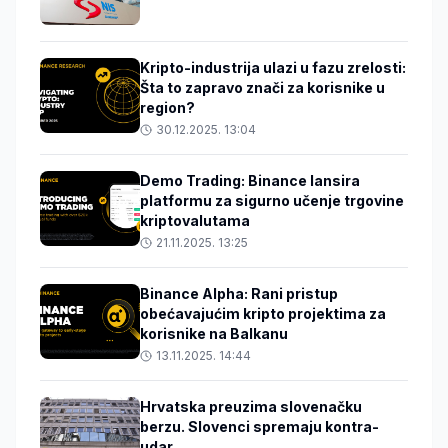
Kripto-industrija ulazi u fazu zrelosti:
Šta to zapravo znači za korisnike u
region?
30.12.2025. 13:04
Demo Trading: Binance lansira
platformu za sigurno učenje trgovine
kriptovalutama
21.11.2025. 13:25
Binance Alpha: Rani pristup
obećavajućim kripto projektima za
korisnike na Balkanu
13.11.2025. 14:44
Hrvatska preuzima slovenačku
berzu. Slovenci spremaju kontra-
udar