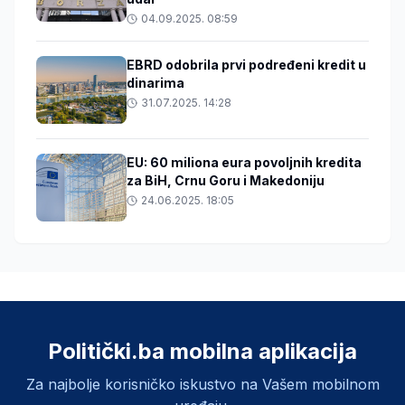
04.09.2025. 08:59
EBRD odobrila prvi podređeni kredit u
dinarima
31.07.2025. 14:28
EU: 60 miliona eura povoljnih kredita
za BiH, Crnu Goru i Makedoniju
24.06.2025. 18:05
Politički.ba mobilna aplikacija
Za najbolje korisničko iskustvo na Vašem mobilnom