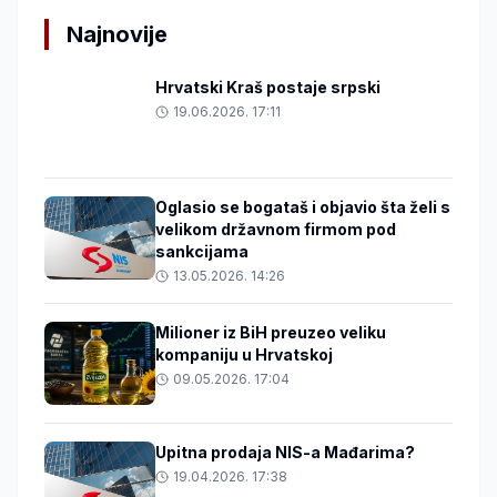
Najnovije
Hrvatski Kraš postaje srpski
19.06.2026. 17:11
Oglasio se bogataš i objavio šta želi s
velikom državnom firmom pod
sankcijama
13.05.2026. 14:26
Milioner iz BiH preuzeo veliku
kompaniju u Hrvatskoj
09.05.2026. 17:04
Upitna prodaja NIS-a Mađarima?
19.04.2026. 17:38