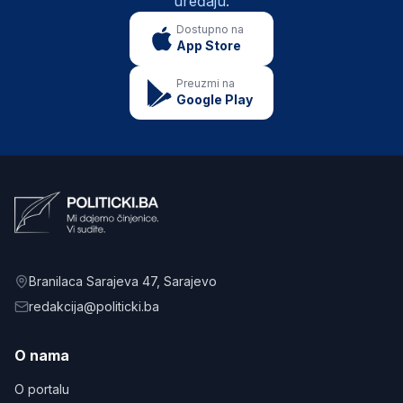
uređaju.
Dostupno na
App Store
Preuzmi na
Google Play
Branilaca Sarajeva 47
, Sarajevo
redakcija@politicki.ba
O nama
O portalu