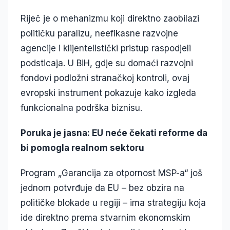
Riječ je o mehanizmu koji direktno zaobilazi
političku paralizu, neefikasne razvojne
agencije i klijentelistički pristup raspodjeli
podsticaja. U BiH, gdje su domaći razvojni
fondovi podložni stranačkoj kontroli, ovaj
evropski instrument pokazuje kako izgleda
funkcionalna podrška biznisu.
Poruka je jasna: EU neće čekati reforme da
bi pomogla realnom sektoru
Program „Garancija za otpornost MSP-a“ još
jednom potvrđuje da EU – bez obzira na
političke blokade u regiji – ima strategiju koja
ide direktno prema stvarnim ekonomskim