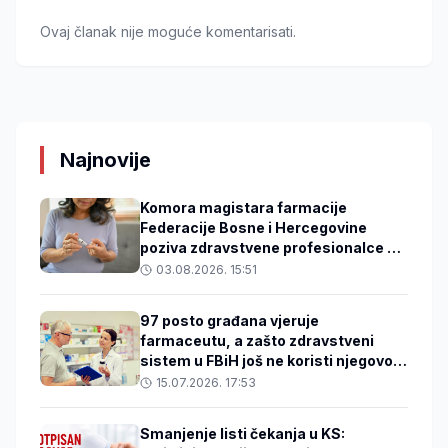
Ovaj članak nije moguće komentarisati.
Najnovije
Komora magistara farmacije
Federacije Bosne i Hercegovine
poziva zdravstvene profesionalce da
se uključe u projekt prevencije
03.08.2026. 15:51
dijabetesa i očuvanja vida
97 posto građana vjeruje
farmaceutu, a zašto zdravstveni
sistem u FBiH još ne koristi njegovo
znanje?
15.07.2026. 17:53
Smanjenje listi čekanja u KS: