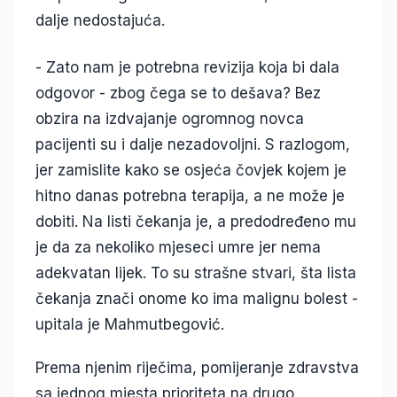
dalje nedostajuća.
- Zato nam je potrebna revizija koja bi dala
odgovor - zbog čega se to dešava? Bez
obzira na izdvajanje ogromnog novca
pacijenti su i dalje nezadovoljni. S razlogom,
jer zamislite kako se osjeća čovjek kojem je
hitno danas potrebna terapija, a ne može je
dobiti. Na listi čekanja je, a predodređeno mu
je da za nekoliko mjeseci umre jer nema
adekvatan lijek. To su strašne stvari, šta lista
čekanja znači onome ko ima malignu bolest -
upitala je Mahmutbegović.
Prema njenim riječima, pomijeranje zdravstva
sa jednog mjesta prioriteta na drugo,