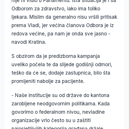
nije ni vidio u Parlamentu. Ista situacija je i sa
Odborom za zdravstvo, iako ima toliko
ljekara. Mislim da generalno nisu vršili pritisak
prema Vladi, jer većina članova Odbora je iz
redova većine, pa nam je onda sve jasno -
navodi Kratina.
S obzirom da je predizborna kampanja
uveliko počela te da slijede godišnji odmori,
teško da će se, dodaje zastupnica, bilo šta
promijeniti nabolje za pacijente.
- Naše institucije su od države do kantona
zarobljene neodgovornim politikama. Kada
govorimo o federalnom nivou, nevladine
organizacije vrlo često su u zaštiti
najosjetljivijih kategorija građana držale