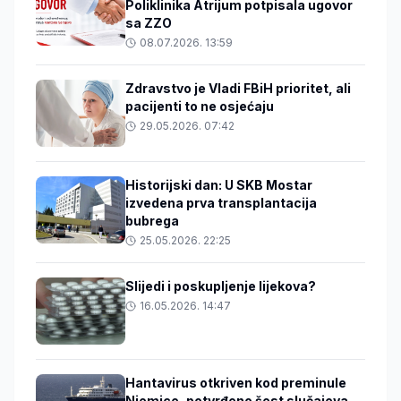
Poliklinika Atrijum potpisala ugovor
sa ZZO
08.07.2026. 13:59
Zdravstvo je Vladi FBiH prioritet, ali
pacijenti to ne osjećaju
29.05.2026. 07:42
Historijski dan: U SKB Mostar
izvedena prva transplantacija
bubrega
25.05.2026. 22:25
Slijedi i poskupljenje lijekova?
16.05.2026. 14:47
Hantavirus otkriven kod preminule
Njemice, potvrđeno šest slučajeva