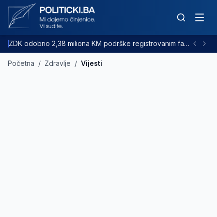
ZDK odobrio 2,38 miliona KM podrške registrovanim farmama goveda
Početna
/
Zdravlje
/
Vijesti