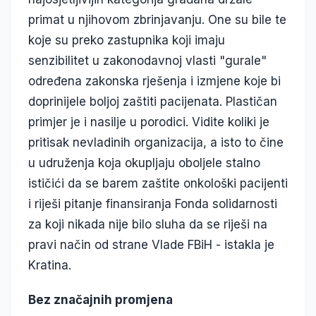
primat u njihovom zbrinjavanju. One su bile te
koje su preko zastupnika koji imaju
senzibilitet u zakonodavnoj vlasti "gurale"
određena zakonska rješenja i izmjene koje bi
doprinijele boljoj zaštiti pacijenata. Plastičan
primjer je i nasilje u porodici. Vidite koliki je
pritisak nevladinih organizacija, a isto to čine
u udruženja koja okupljaju oboljele stalno
ističići da se barem zaštite onkološki pacijenti
i riješi pitanje finansiranja Fonda solidarnosti
za koji nikada nije bilo sluha da se riješi na
pravi način od strane Vlade FBiH - istakla je
Kratina.
Bez značajnih promjena