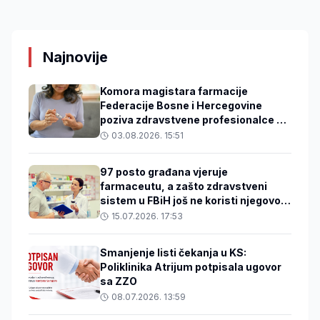
Najnovije
Komora magistara farmacije
Federacije Bosne i Hercegovine
poziva zdravstvene profesionalce da
se uključe u projekt prevencije
03.08.2026. 15:51
dijabetesa i očuvanja vida
97 posto građana vjeruje
farmaceutu, a zašto zdravstveni
sistem u FBiH još ne koristi njegovo
znanje?
15.07.2026. 17:53
Smanjenje listi čekanja u KS:
Poliklinika Atrijum potpisala ugovor
sa ZZO
08.07.2026. 13:59