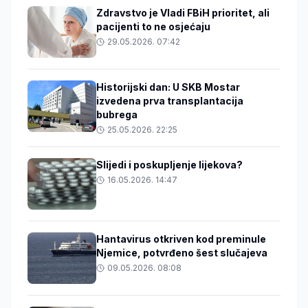
Zdravstvo je Vladi FBiH prioritet, ali
pacijenti to ne osjećaju
29.05.2026. 07:42
Historijski dan: U SKB Mostar
izvedena prva transplantacija
bubrega
25.05.2026. 22:25
Slijedi i poskupljenje lijekova?
16.05.2026. 14:47
Hantavirus otkriven kod preminule
Njemice, potvrđeno šest slučajeva
09.05.2026. 08:08