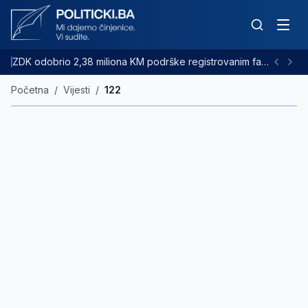
ZDK odobrio 2,38 miliona KM podrške registrovanim farmama goveda
Početna
/
Vijesti
/
122