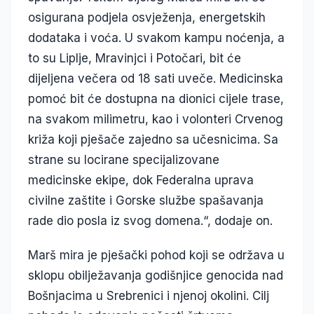
osigurana podjela osvježenja, energetskih
dodataka i voća. U svakom kampu noćenja, a
to su Liplje, Mravinjci i Potočari, bit će
dijeljena večera od 18 sati uveče. Medicinska
pomoć bit će dostupna na dionici cijele trase,
na svakom milimetru, kao i volonteri Crvenog
križa koji pješače zajedno sa učesnicima. Sa
strane su locirane specijalizovane
medicinske ekipe, dok Federalna uprava
civilne zaštite i Gorske službe spašavanja
rade dio posla iz svog domena.“, dodaje on.
Marš mira je pješački pohod koji se održava u
sklopu obilježavanja godišnjice genocida nad
Bošnjacima u Srebrenici i njenoj okolini. Cilj