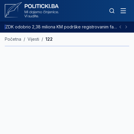
ZDK odobrio 2,38 miliona KM podrške registrovanim farmama goveda
Početna
/
Vijesti
/
122