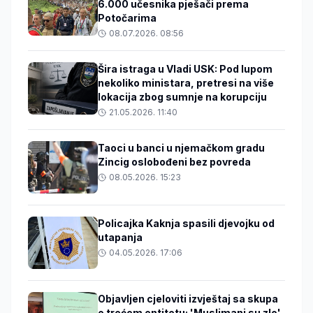
6.000 učesnika pješači prema
Potočarima
08.07.2026. 08:56
Šira istraga u Vladi USK: Pod lupom
nekoliko ministara, pretresi na više
lokacija zbog sumnje na korupciju
21.05.2026. 11:40
Taoci u banci u njemačkom gradu
Zincig oslobođeni bez povreda
08.05.2026. 15:23
Policajka Kaknja spasili djevojku od
utapanja
04.05.2026. 17:06
Objavljen cjeloviti izvještaj sa skupa
o trećem entitetu: 'Muslimani su zlo'