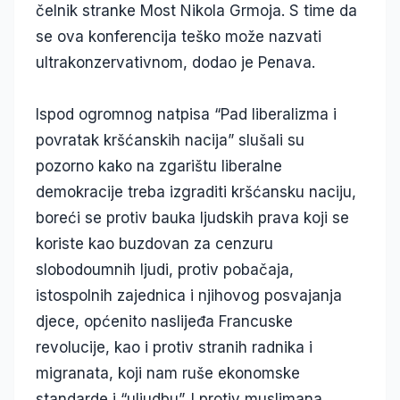
čelnik stranke Most Nikola Grmoja. S time da
se ova konferencija teško može nazvati
ultrakonzervativnom, dodao je Penava.
Ispod ogromnog natpisa “Pad liberalizma i
povratak kršćanskih nacija” slušali su
pozorno kako na zgarištu liberalne
demokracije treba izgraditi kršćansku naciju,
boreći se protiv bauka ljudskih prava koji se
koriste kao buzdovan za cenzuru
slobodoumnih ljudi, protiv pobačaja,
istospolnih zajednica i njihovog posvajanja
djece, općenito naslijeđa Francuske
revolucije, kao i protiv stranih radnika i
migranata, koji nam ruše ekonomske
standarde i “uljudbu”. I protiv muslimana.