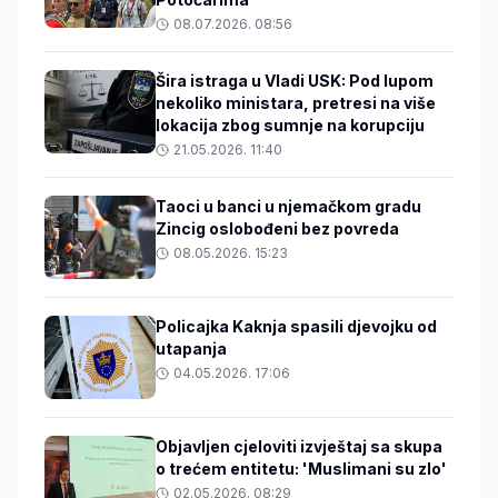
08.07.2026. 08:56
Šira istraga u Vladi USK: Pod lupom
nekoliko ministara, pretresi na više
lokacija zbog sumnje na korupciju
21.05.2026. 11:40
Taoci u banci u njemačkom gradu
Zincig oslobođeni bez povreda
08.05.2026. 15:23
Policajka Kaknja spasili djevojku od
utapanja
04.05.2026. 17:06
Objavljen cjeloviti izvještaj sa skupa
o trećem entitetu: 'Muslimani su zlo'
02.05.2026. 08:29