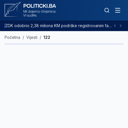
ZDK odobrio 2,38 miliona KM podrške registrovanim farmama goveda
Početna
/
Vijesti
/
122