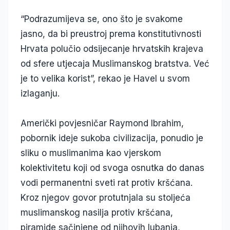
“Podrazumijeva se, ono što je svakome
jasno, da bi preustroj prema konstitutivnosti
Hrvata polučio odsijecanje hrvatskih krajeva
od sfere utjecaja Muslimanskog bratstva. Već
je to velika korist”, rekao je Havel u svom
izlaganju.
Američki povjesničar Raymond Ibrahim,
pobornik ideje sukoba civilizacija, ponudio je
sliku o muslimanima kao vjerskom
kolektivitetu koji od svoga osnutka do danas
vodi permanentni sveti rat protiv kršćana.
Kroz njegov govor protutnjala su stoljeća
muslimanskog nasilja protiv kršćana,
piramide sačinjene od njihovih lubanja,