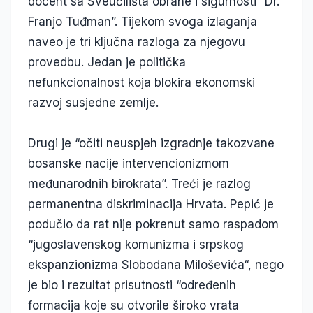
docent sa Sveučilišta obrane i sigurnosti “Dr.
Franjo Tuđman”. Tijekom svoga izlaganja
naveo je tri ključna razloga za njegovu
provedbu. Jedan je politička
nefunkcionalnost koja blokira ekonomski
razvoj susjedne zemlje.
Drugi je “očiti neuspjeh izgradnje takozvane
bosanske nacije intervencionizmom
međunarodnih birokrata”. Treći je razlog
permanentna diskriminacija Hrvata. Pepić je
podučio da rat nije pokrenut samo raspadom
“jugoslavenskog komunizma i srpskog
ekspanzionizma Slobodana Miloševića“, nego
je bio i rezultat prisutnosti “određenih
formacija koje su otvorile široko vrata